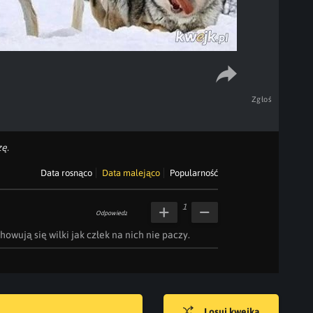
Zgłoś
ę.
Data rosnąco
Data malejąco
Popularność
1
Odpowiedz
owują się wilki jak człek na nich nie paczy.
Losuj kwejka