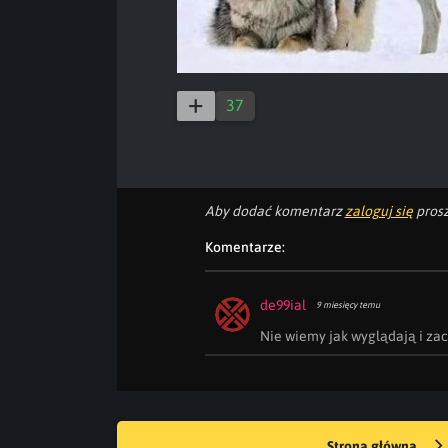
37
Aby dodać komentarz
zaloguj się
prosz
Komentarze:
de99ial
9 miesięcy temu
Nie wiemy jak wyglądają i zach
Strona główna