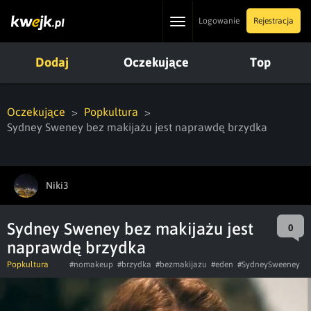
Toggle
Logowanie
Rejestracja
navigation
Dodaj
Oczekujące
Top
Oczekujące
Popkultura
Sydney Sweney bez makijażu jest naprawdę brzydka
Niki3
Sydney Sweney bez makijażu jest
0
naprawdę brzydka
Popkultura
#nomakeup
#brzydka
#bezmakijazu
#eden
#SydneySweeney