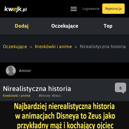
Toggle
Logowanie
Rejestracja
navigation
Dodaj
Oczekujące
Top
Oczekujące
Kreskówki i anime
Nirealistyczna historia
Amnor
Nirealistyczna historia
0
Kreskówki i anime
#disney
#zeus