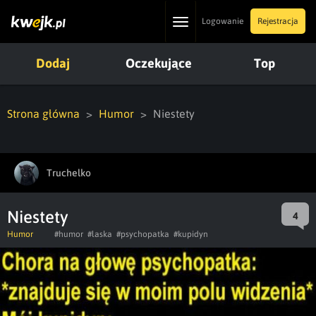
Toggle
Logowanie
Rejestracja
navigation
Dodaj
Oczekujące
Top
Strona główna
Humor
Niestety
Truchelko
Niestety
4
Humor
#humor
#laska
#psychopatka
#kupidyn