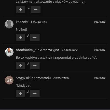
za stary na traktowanie związków poważnie).
-1
kaczok1
8 miesięcy temu
Odpowiedz
No hej! 
5
obrabiarka_elektroerozyjna
8 miesięcy temu
Odpowiedz
Bo to kupidyn dyslektyk i zapomniał przecinka po "o".
8
SrogiZaklinaczSmrodu
8 miesięcy temu
Odpowiedz
*kindybał
2