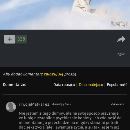
338
Zgłoś
Aby dodać komentarz
zaloguj się
proszę.
Komentarze:
Data rosnąco
Data malejąco
Popularność
iTwojaMatkaTez
8 miesięcy temu
Odpowiedz
Nie jestem z tego dumny, ale na swój sposób przyznaje, 
że lubię niestabilne psychicznie kobiety. Ich zdolność do 
momentalnego przechodzenia między stanami potrafi 
dać seks życia (ale i awanturę życia, ale i tak jestem już 