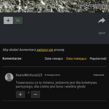
36
Zgłoś
Aby dodać komentarz
zaloguj się
proszę.
Komentarze:
Data rosnąco
Data malejąco
Popularność
KaziuWichura123
8 miesięcy temu
Odpowiedz
Towarzyszu co ty mówisz, jedzenie jest dla kolektywu 
partyjnego, dla ciebie jest kora i wielkie głody 
-1