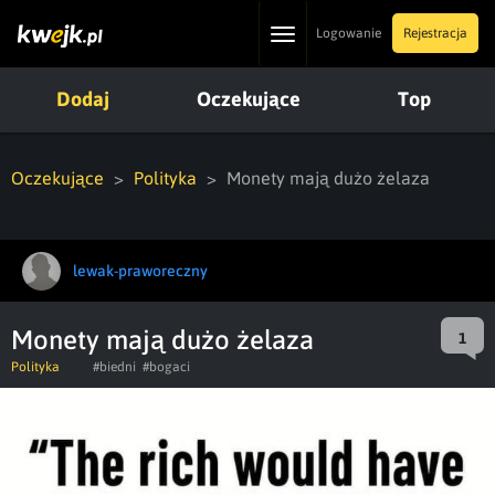
Toggle
Logowanie
Rejestracja
navigation
Dodaj
Oczekujące
Top
Oczekujące
Polityka
Monety mają dużo żelaza
lewak-praworeczny
Monety mają dużo żelaza
1
Polityka
#biedni
#bogaci