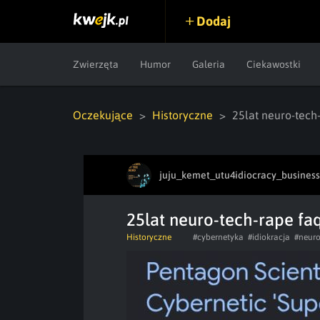
Dodaj
Zwierzęta
Humor
Galeria
Ciekawostki
Oczekujące
Historyczne
25lat neuro-tech
juju_kemet_utu4idiocracy_business
25lat neuro-tech-rape fa
Historyczne
#cybernetyka
#idiokracja
#neur