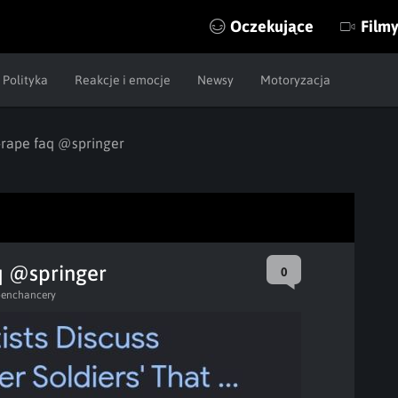
Oczekujące
Film
Polityka
Reakcje i emocje
Newsy
Motoryzacja
-rape faq @springer
q @springer
0
oenchancery