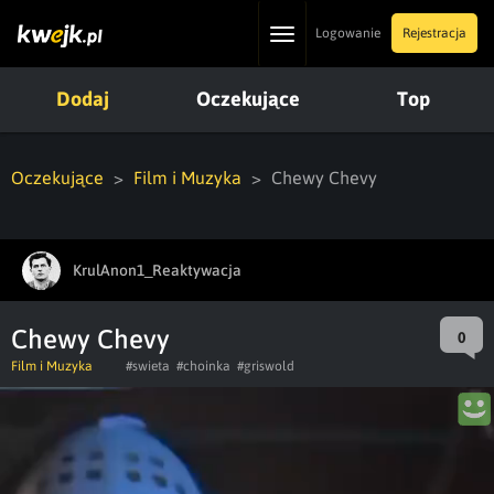
Toggle
Logowanie
Rejestracja
navigation
Dodaj
Oczekujące
Top
Oczekujące
Film i Muzyka
Chewy Chevy
KrulAnon1_Reaktywacja
Chewy Chevy
0
Film i Muzyka
#swieta
#choinka
#griswold