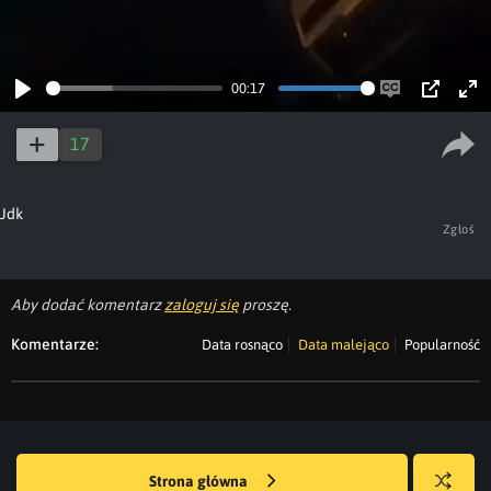
00:17
Play
Enable
PIP
Ent
captions
ful
17
Jdk
Zgłoś
Aby dodać komentarz
zaloguj się
proszę.
Komentarze:
Data rosnąco
Data malejąco
Popularność
Strona główna