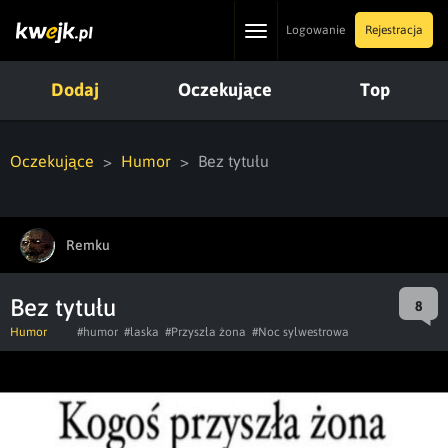
Toggle
Logowanie
Rejestracja
navigation
Dodaj
Oczekujące
Top
Oczekujące
Humor
Bez tytułu
Remku
Bez tytułu
8
Humor
#humor
#laska
#Przyszła żona
#Noc sylwestrowa