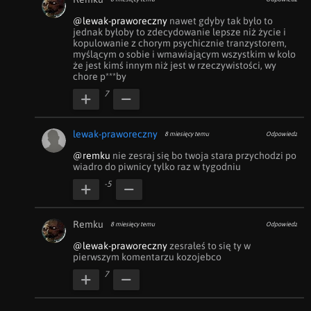
@lewak-praworeczny
 nawet gdyby tak było to 
jednak byłoby to zdecydowanie lepsze niż życie i 
kopulowanie z chorym psychicznie tranzystorem, 
myślącym o sobie i wmawiającym wszystkim w koło 
że jest kimś innym niż jest w rzeczywistości, wy 
chore p***by
7
lewak-praworeczny
8 miesięcy temu
Odpowiedz
@remku
 nie zesraj się bo twoja stara przychodzi po 
wiadro do piwnicy tylko raz w tygodniu
-5
Remku
8 miesięcy temu
Odpowiedz
@lewak-praworeczny
 zesrałeś to się ty w 
pierwszym komentarzu kozojebco
7