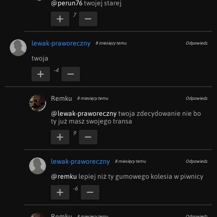
@perun76
 twojej starej
7
lewak-praworeczny
8 miesięcy temu
Odpowiedz
twoja
-4
Remku
8 miesięcy temu
Odpowiedz
@lewak-praworeczny
 twoja zdecydowanie nie bo 
ty już masz swojego transa
9
lewak-praworeczny
8 miesięcy temu
Odpowiedz
@remku
 lepiej niż ty gumowego kolesia w piwnicy
-6
Remku
8 miesięcy temu
Odpowiedz