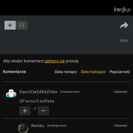
53
Zgłoś
Aby dodać komentarz
zaloguj się
proszę.
Komentarze:
Data rosnąco
Data malejąco
Popularność
ZwruIS3eEdXAZmbx
8 miesięcy temu
Odpowiedz
OP wrzucił selfiaka
-2
Remku
8 miesięcy temu
Odpowiedz