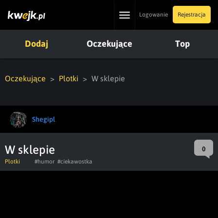
Toggle
Logowanie
Rejestracja
navigation
Dodaj
Oczekujące
Top
Oczekujące
Plotki
W sklepie
Shegipl
W sklepie
0
Plotki
#humor
#ciekawostka