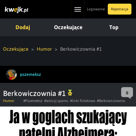
Toggle
Logowanie
Rejestracja
navigation
Dodaj
Oczekujące
Top
Oczekujące
Humor
Berkowiczownia #1
pszemeksz
Berkowiczownia #1
0
Humor
#Pszemeksz
#wincyj spamu
#linki fioletowe
#Berkowiczownia