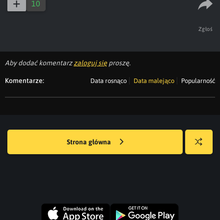
10
Zgłoś
Aby dodać komentarz
zaloguj się
proszę.
Komentarze:
Data rosnąco
Data malejąco
Popularność
Strona główna
Losuj
kwejka