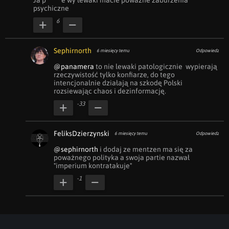
Ja p******e wy lewaki macie poważne zaburzenia 
psychiczne
6
Sephirnorth
6 miesięcy temu
Odpowiedz
@panamera
 to nie lewaki patologicznie  wypierają 
rzeczywistość tylko konfiarze, do tego 
intencjonalnie działają na szkodę Polski 
rozsiewając chaos i dezinformację.
-33
FeliksDzierzynski
6 miesięcy temu
Odpowiedz
@sephirnorth
 i dodaj ze mentzen ma się za 
poważnego polityka a swoja partie nazwał 
"imperium kontratakuje"
-1