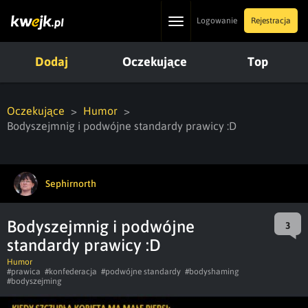
Toggle
Logowanie
Rejestracja
navigation
Dodaj
Oczekujące
Top
Oczekujące
Humor
Bodyszejmnig i podwójne standardy prawicy :D
Sephirnorth
Bodyszejmnig i podwójne
3
standardy prawicy :D
Humor
#prawica
#konfederacja
#podwójne standardy
#bodyshaming
#bodyszejming