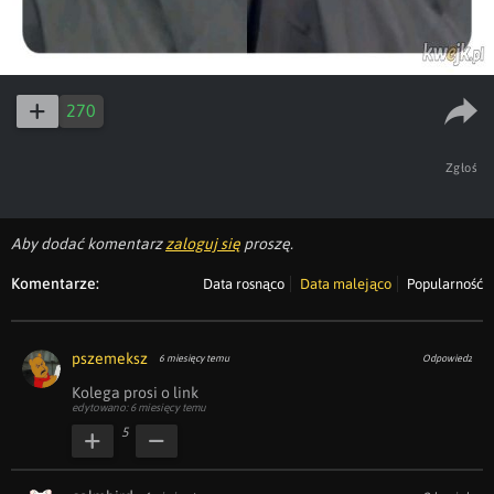
270
Zgłoś
Aby dodać komentarz
zaloguj się
proszę.
Komentarze:
Data rosnąco
Data malejąco
Popularność
pszemeksz
6 miesięcy temu
Odpowiedz
Kolega prosi o link
edytowano: 6 miesięcy temu
5