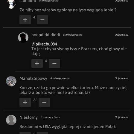
calmbird
6 miesięcy temu
Odpowiedz
Że niby bez włosów ogolony na łyso wygląda lepiej?
4
hoopdiddididdi
6 miesięcy temu
Odpowiedz
@pikachu084
To jest chyba słynny łysy z Brazzers, choć głowy nie 
daję.
8
ManulStepowy
6 miesięcy temu
Odpowiedz
Kurcze, czeka go pewnie wielka kariera. Może nauczyciel, 
lekarz albo kto wie, może astronauta?
21
Niesforny
6 miesięcy temu
Odpowiedz
Bezdomni w USA wygląda lepiej niż nie jeden Polak.