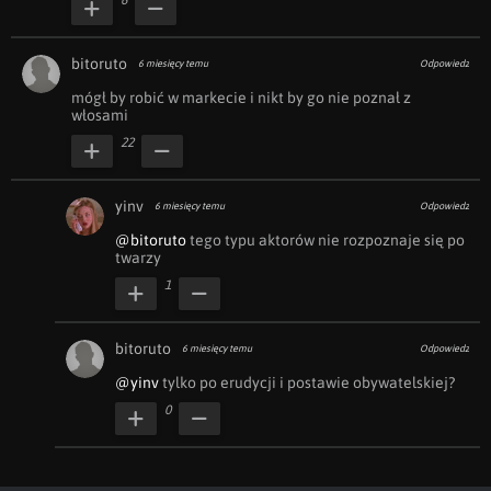
6
bitoruto
6 miesięcy temu
Odpowiedz
mógł by robić w markecie i nikt by go nie poznał z 
włosami
22
yinv
6 miesięcy temu
Odpowiedz
@bitoruto
 tego typu aktorów nie rozpoznaje się po 
twarzy
1
bitoruto
6 miesięcy temu
Odpowiedz
@yinv
 tylko po erudycji i postawie obywatelskiej?
0