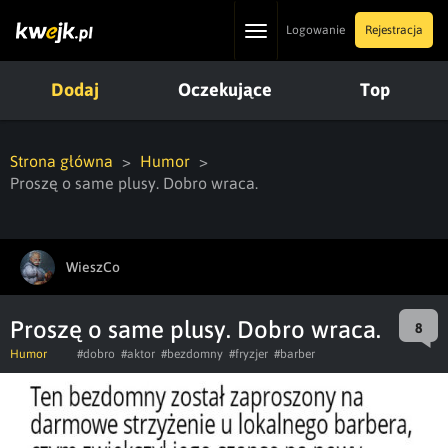
Toggle
Logowanie
Rejestracja
navigation
Dodaj
Oczekujące
Top
Strona główna
Humor
Proszę o same plusy. Dobro wraca.
WieszCo
Proszę o same plusy. Dobro wraca.
8
Humor
#dobro
#aktor
#bezdomny
#fryzjer
#barber