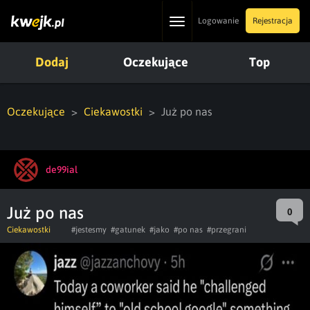
Toggle
Logowanie
Rejestracja
navigation
Dodaj
Oczekujące
Top
Oczekujące
Ciekawostki
Już po nas
de99ial
Już po nas
0
Ciekawostki
#jestesmy
#gatunek
#jako
#po nas
#przegrani