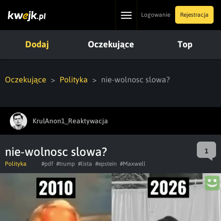
Toggle
Logowanie
Rejestracja
navigation
Dodaj
Oczekujące
Top
Oczekujące
Polityka
nie-wolnosc slowa?
KrulAnon1_Reaktywacja
nie-wolnosc slowa?
1
Polityka
#pdf
#trump
#lista
#epstein
#Maxwell