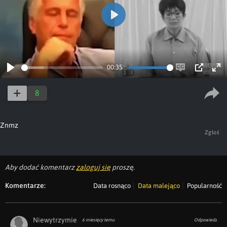
Play
00:35
Play
Enable
PIP
Ent
captions
ful
8
Znmz
Zgłoś
Aby dodać komentarz
zaloguj się
proszę.
Komentarze:
Data rosnąco
Data malejąco
Popularność
Niewytrzymie
6 miesięcy temu
Odpowiedz