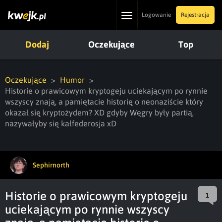
Toggle
Logowanie
Rejestracja
navigation
Dodaj
Oczekujące
Top
Oczekujące
Humor
Historie o prawicowym kryptogeju uciekającym po rynnie
wszyscy znają, a pamiętacie historię o neonaziście który
okazał się kryptożydem? XD gdyby Węgry były partią,
nazywałyby się kałfederosja xD
Sephirnorth
Historie o prawicowym kryptogeju
1
uciekającym po rynnie wszyscy