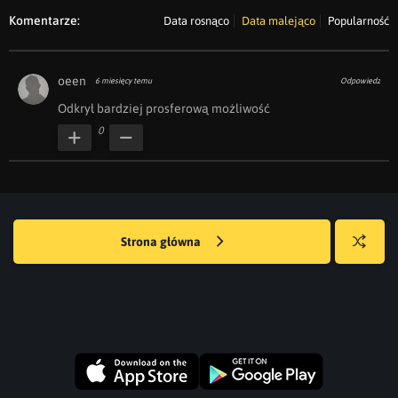
Komentarze:
Data rosnąco
Data malejąco
Popularność
oeen
6 miesięcy temu
Odpowiedz
Odkrył bardziej prosferową możliwość
0
Strona główna
Losuj
kwejka