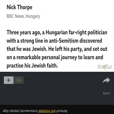
15
Zgłoś
Aby dodać komentarz
zaloguj się
proszę.