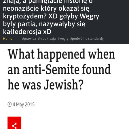
znają, a pamiętacie historię o
neonaziście który okazał się
kryptożydem? XD gdyby Węgry
były partią, nazywałyby się
kałfederosja xD
Humor
#prawica
#hipokryzja
#wegry
#podwójne standardy