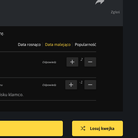
Zgłoś
ę.
Data rosnąco
Data malejąco
Popularność
2
Odpowiedz
-1
mu
Odpowiedz
isku kłamco.
Losuj kwejka