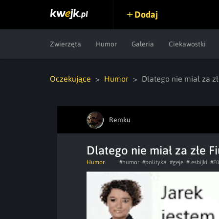
Dodaj
Zwierzęta
Humor
Galeria
Ciekawostki
Oczekujące
Humor
Dlatego nie miał za z
Remku
Dlatego nie miał za złe 
Humor
#humor
#polityka
#geje
#lesbijki
#Fü