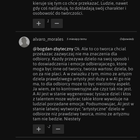
kieruje się tym co chce przekazać. Ludzie, nawet 
gdy coś naśladują, to dokładają swój charakter i 
osobowość do twórczości.
1
alvaro_morales
5 miesięcy temu
Odpowiedz
@bogdan-zbyteczny
 Ok. Ale to co tworca chcial 
przekazac zazwyczaj nie ma znaczenia dla 
odbiorcy. Kazdy przezywa dzielo na swoj sposob i 
to doswiadczenia i emocje odbierajacego, ktore  
moga byc inne od tworcy, tworza wartosc dziela, bo 
on za nie placi. A w zwiazku z tym, mimo ze artyzm 
dziela prawdziwego artysty jest duzy a w AI go nie 
ma, to dla odbiorcy moze to byc nieistotny aspekt. 
Ja wiem, ze to kontrowersyjne ale czyz tak nie jest. 
A AI jest w stanie wygenerowac tysiace dziel i ktos 
z talentem moze wybrac takie ktore wywoluje na 
ludzial porzadane emocje. Podsumowujac, AI jest w 
stanie latwiej wytworzyc "artystyczne" dzielo w 
odbiorze niz prawdziwy tworca, mimo ze artyzmu 
tam nie bedzie. Niestety
-2