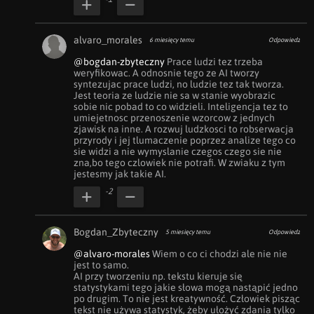
alvaro_morales
6 miesięcy temu
Odpowiedz
@bogdan-zbyteczny
 Prace ludzi tez trzeba 
weryfikowac. A odnosnie tego ze AI tworzy 
syntezujac prace ludzi, no ludzie tez tak tworza. 
Jest teoria ze ludzie nie sa w stanie wyobrazic 
sobie nic pobad to co widzieli. Inteligencja tez to 
umiejetnosc przenoszenie wzorcow z jednych 
zjawisk na inne. A rozwuj ludzkosci to robserwacja 
przyrody i jej tlumaczenie poprzez analize tego co 
sie widzi a nie wymyslanie czegos czego sie nie 
zna,bo tego czlowiek nie potrafi. W zwiaku z tym 
jestesmy jak takie AI.
-2
Bogdan_Zbyteczny
5 miesięcy temu
Odpowiedz
@alvaro-morales
 Wiem o co ci chodzi ale nie nie 
jest to samo. 

AI przy tworzeniu np. tekstu kieruje się 
statystykami tego jakie słowa mogą nastąpić jedno 
po drugim. To nie jest kreatywność. Człowiek pisząc 
tekst nie używa statystyk, żeby ułożyć zdania tylko 