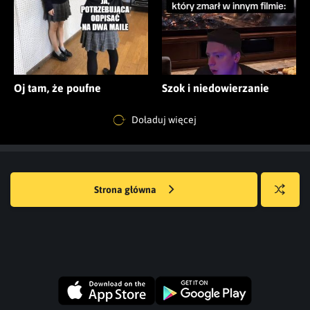
Oj tam, że poufne
Szok i niedowierzanie
Doładuj więcej
Strona główna
Losuj
kwejka