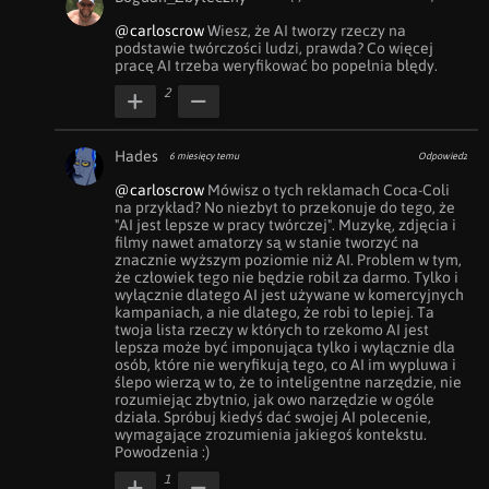
@carloscrow
 Wiesz, że AI tworzy rzeczy na 
podstawie twórczości ludzi, prawda? Co więcej 
pracę AI trzeba weryfikować bo popełnia błędy.
2
Hades
6 miesięcy temu
Odpowiedz
@carloscrow
 Mówisz o tych reklamach Coca-Coli 
na przykład? No niezbyt to przekonuje do tego, że 
"AI jest lepsze w pracy twórczej". Muzykę, zdjęcia i 
filmy nawet amatorzy są w stanie tworzyć na 
znacznie wyższym poziomie niż AI. Problem w tym, 
że człowiek tego nie będzie robił za darmo. Tylko i 
wyłącznie dlatego AI jest używane w komercyjnych 
kampaniach, a nie dlatego, że robi to lepiej. Ta 
twoja lista rzeczy w których to rzekomo AI jest 
lepsza może być imponująca tylko i wyłącznie dla 
osób, które nie weryfikują tego, co AI im wypluwa i 
ślepo wierzą w to, że to inteligentne narzędzie, nie 
rozumiejąc zbytnio, jak owo narzędzie w ogóle 
działa. Spróbuj kiedyś dać swojej AI polecenie, 
wymagające zrozumienia jakiegoś kontekstu. 
Powodzenia :)
1