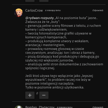
CarlosCrow
6 miesięcy temu
Odpowiedz
@rydwan-rozpusty
 „AI na poziomie buta” jasne..

Zwłaszcza że te „buty”:

– generują pełne sceny filmowe z tekstu, z ruchem 
kamery i udźwiękowieniem,

– tworzą fotorealistyczne grafiki używane w 
komercyjnych kampaniach,

– produkują kompletne utwory z wokalem, 
aranżacją i masteringiem,

– prowadzą rozmowę głosową w czasie 
rzeczywistym, analizując ton i obraz z kamery,

– piszą działający kod produkcyjny i debugują go 
szybciej niż większość juniorów,

– analizują setki stron dokumentów z zachowaniem 
spójności logicznej.

Jeśli ktoś używa tego wyłącznie jako „lepszej 
wyszukiwarki”, to problem raczej nie leży w 
poziomie inteligencji narzędzia.

Tylko w poziomie ambicji użytkownika.
0
Bogdan_Zbyteczny
6 miesięcy temu
Odpowiedz