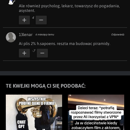
Ale również psycholog, lekarz, towarzysz do pogadania, 
asystent.
4
13lenar
6 miesięcy temu
Odpowiedz
Ai plis 2% h.sapoens. reszta ma budowac piramidy.
-7
TE KWEJKI MOGĄ CI SIĘ PODOBAĆ: