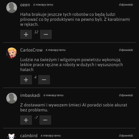
oeen
6 miesięcy temu
Odpowiedz
Haha brakuje jeszcze tych robotów co będą ludzi 
pilnować co by produktywni na pewno byli. Z karabinami 
w rękach. 
12
CarlosCrow
6 miesięcy temu
Odpowiedz
Ludzie na świeżym i wilgotnym powietrzu wykonują 
lekkie prace ręczne a roboty w dużych i wysuszonych 
halach
4
imbaskadi
6 miesięcy temu
Odpowiedz
Z dostawami i wywozem śmieci AI poradzi sobie akurat 
bez problemu.
-7
calmbird
6 miesięcy temu
Odpowiedz