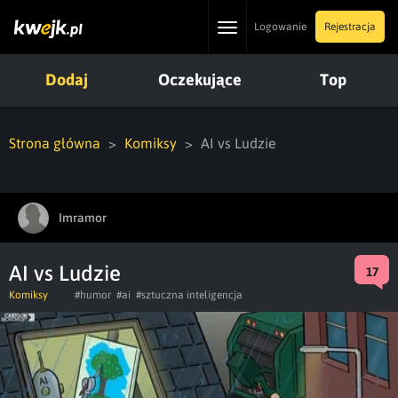
Toggle
Logowanie
Rejestracja
navigation
Dodaj
Oczekujące
Top
Strona główna
Komiksy
AI vs Ludzie
Imramor
AI vs Ludzie
17
Komiksy
#humor
#ai
#sztuczna inteligencja