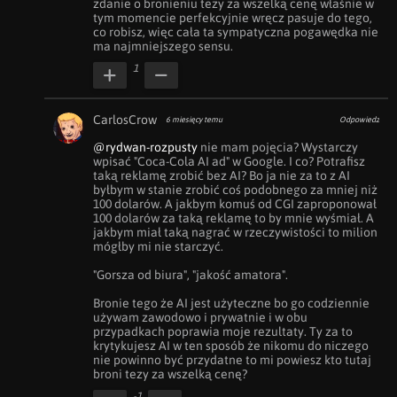
zdanie o bronieniu tezy za wszelką cenę właśnie w 
tym momencie perfekcyjnie wręcz pasuje do tego, 
co robisz, więc cała ta sympatyczna pogawędka nie 
ma najmniejszego sensu.
1
CarlosCrow
6 miesięcy temu
Odpowiedz
@rydwan-rozpusty
 nie mam pojęcia? Wystarczy 
wpisać "Coca-Cola AI ad" w Google. I co? Potrafisz 
taką reklamę zrobić bez AI? Bo ja nie za to z AI 
byłbym w stanie zrobić coś podobnego za mniej niż 
100 dolarów. A jakbym komuś od CGI zaproponował 
100 dolarów za taką reklamę to by mnie wyśmiał. A 
jakbym miał taką nagrać w rzeczywistości to milion 
mógłby mi nie starczyć.

"Gorsza od biura", "jakość amatora". 

Bronie tego że AI jest użyteczne bo go codziennie 
używam zawodowo i prywatnie i w obu 
przypadkach poprawia moje rezultaty. Ty za to 
krytykujesz AI w ten sposób że nikomu do niczego 
nie powinno być przydatne to mi powiesz kto tutaj 
broni tezy za wszelką cenę?
-1