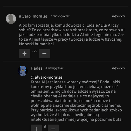
alvaro_morales
6 miesięcy temu
Odpowiedz
A po kim sprzataja, komu doworza ci ludzie? Dla AI czy 
sobie? To co przedstawia ten obrazek to to, ze zarowno AI 
jak i ludzie robia tylko dla ludzi a AI nic z tego nie ma. Zas 
to ze AI jest lepsze w pracy tworczej a ludzie w fizycznej. 
No sorki humanisci
-22
Hades
6 miesięcy temu
Odpowiedz
@alvaro-morales
Które AI jest lepsze w pracy twórczej? Podaj jakiś 
konkretny przykład, bo jestem ciekaw, może coś 
ominąłem. Z moich doświadczeń wyszło, że na 
chwilę obecną AI nadaje się co najwyżej to 
przeszukiwania internetu, co można może i 
wolniej, ale znacznie skuteczniej zrobić samemu. 
Przy bardziej skomplikowanych zadaniach szybko 
wychodzi, że AI, jak na chwilę obecną 
intelektualnie jest mniej więcej na poziomie buta.
6