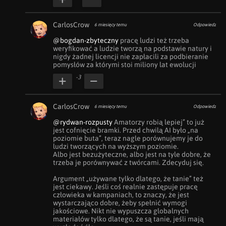
CarlosCrow
6 miesięcy temu
Odpowiedz
@bogdan-zbyteczny
 pracę ludzi też trzeba 
weryfikować a ludzie tworzą na podstawie natury i 
nigdy żadnej licencji nie zapłacili za podbieranie 
pomysłów za którymi stoi miliony lat ewolucji
-3
CarlosCrow
6 miesięcy temu
Odpowiedz
@rydwan-rozpusty
 Amatorzy robią lepiej” to już 
jest cofnięcie bramki. Przed chwilą AI było „na 
poziomie buta”, teraz nagle porównujemy je do 
ludzi tworzących na wyższym poziomie.

Albo jest bezużyteczne, albo jest na tyle dobre, że 
trzeba je porównywać z twórcami. Zdecyduj się.

Argument „używane tylko dlatego, że tanie” też 
jest ciekawy. Jeśli coś realnie zastępuje pracę 
człowieka w kampaniach, to znaczy, że jest 
wystarczająco dobre, żeby spełnić wymogi 
jakościowe. Nikt nie wypuszcza globalnych 
materiałów tylko dlatego, że są tanie, jeśli mają 