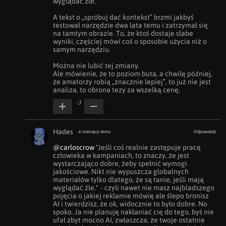
wyglądać źle.

A tekst o „spróbuj dać kontekst” brzmi jakbyś 
testował narzędzie dwa lata temu i zatrzymał się 
na tamtym obrazie. To, że ktoś dostaje słabe 
wyniki, częściej mówi coś o sposobie użycia niż o 
samym narzędziu.

Można nie lubić tej zmiany.

Ale mówienie, że to poziom buta, a chwilę później, 
że amatorzy robią „znacznie lepiej”, to już nie jest 
analiza, to obrona tezy za wszelką cenę.
-3
Hades
6 miesięcy temu
Odpowiedz
@carloscrow
 "Jeśli coś realnie zastępuje pracę 
człowieka w kampaniach, to znaczy, że jest 
wystarczająco dobre, żeby spełnić wymogi 
jakościowe. Nikt nie wypuszcza globalnych 
materiałów tylko dlatego, że są tanie, jeśli mają 
wyglądać źle."  - czyli nawet nie masz najbladszego 
pojęcia o jakiej reklamie mówię ale ślepo bronisz 
AI i twierdzisz, że ok, widocznie to było dobre. No 
spoko. Ja nie planuję nakłaniać cię do tego, byś nie 
ufał zbyt mocno AI, zwłaszcza, że twoje ostatnie 