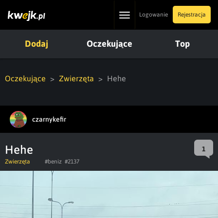
Toggle
Logowanie
Rejestracja
navigation
Dodaj
Oczekujące
Top
Oczekujące
Zwierzęta
Hehe
czarnykefir
Hehe
1
Zwierzęta
#beniz
#2137