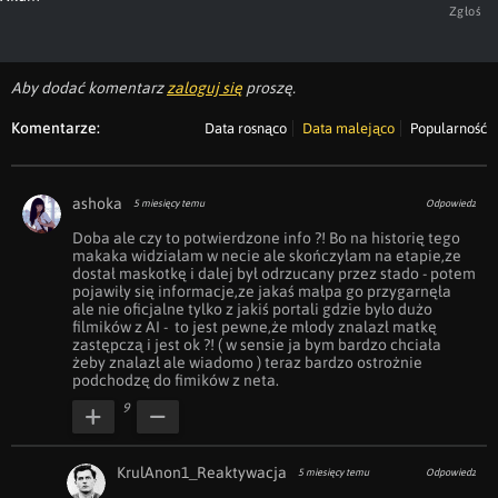
Zgłoś
Aby dodać komentarz
zaloguj się
proszę.
Komentarze:
Data rosnąco
Data malejąco
Popularność
ashoka
5 miesięcy temu
Odpowiedz
Doba ale czy to potwierdzone info ?! Bo na historię tego 
makaka widziałam w necie ale skończyłam na etapie,ze 
dostał maskotkę i dalej był odrzucany przez stado - potem 
pojawiły się informacje,ze jakaś małpa go przygarnęła 
ale nie oficjalne tylko z jakiś portali gdzie było dużo  
filmików z AI -  to jest pewne,że młody znalazł matkę 
zastępczą i jest ok ?! ( w sensie ja bym bardzo chciała 
żeby znalazł ale wiadomo ) teraz bardzo ostrożnie 
podchodzę do fimików z neta.
9
KrulAnon1_Reaktywacja
5 miesięcy temu
Odpowiedz