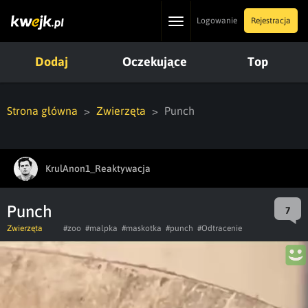
Toggle
Logowanie
Rejestracja
navigation
Dodaj
Oczekujące
Top
Strona główna
Zwierzęta
Punch
KrulAnon1_Reaktywacja
Punch
7
Zwierzęta
#zoo
#malpka
#maskotka
#punch
#Odtracenie