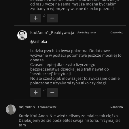
od razu ryczę na samą myśl,że można być takim 
zyebanym ryjem,żeby własne dziecko porzucić.
0
KrulAnon1_Reaktywacja
5 miesięcy temu
Odpowiedz
@ashoka
Ludzka psychika bywa pokretna. Dodatkowe 
wyzwanie w postaci potomstwa jeszcze mocniej to 
obnaza.

Czasem lepiej dla czysto fizycznego 
bezpieczenstwa dziecka jesli trafi nawet do 
"bezdusznej" instytucji.

No ale czesto jak mowisz jest to zwyczajne olanie, 
polaczone z uzywkami typu alko czy dragi.
0
nejmano
5 miesięcy temu
Odpowiedz
Kurde Krul Anon. Nie wiedzielismy ze miales tak ciężko. 
Dziekujemy ze sie podzieliles swoja historia. Trzymaj sie 
tam