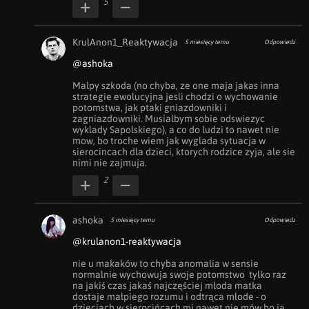
5
KrulAnon1_Reaktywacja
5 miesięcy temu
Odpowiedz
@ashoka
Malpy szkoda (no chyba, ze one maja jakas inna 
strategie ewolucyjna jesli chodzi o wychowanie 
potomstwa, jak ptaki gniazdowniki i 
zagniazdowniki. Musialbym sobie odswiezyc 
wyklady Sapolskiego), a co do ludzi to nawet nie 
mow, bo troche wiem jak wyglada sytuacja w 
sierocincach dla dzieci, ktorych rodzice zyja, ale sie 
nimi nie zajmuja.
2
ashoka
5 miesięcy temu
Odpowiedz
@krulanon1-reaktywacja
nie u makaków to chyba anomalia w sensie 
normalnie wychowuja swoje potomstwo  tylko raz 
na jakiś czas jakaś najczęściej młoda matka  
dostaje małpiego rozumu i odtrąca młode - o 
dzieciach w sierocińcach mi nawet nie mów bo ja 