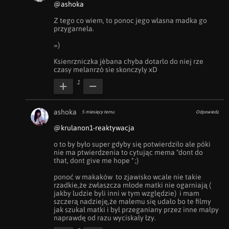
@ashoka
Z tego co wiem, to ponoc jego wlasna madka go 
przygarnela.

=)

Ksienrzniczka jèbana chyba dotarlo do niej rze 
czasy melanrzò sie skonczyly xD
1
ashoka
5 miesięcy temu
Odpowiedz
@krulanon1-reaktywacja
o to by było super gdyby się potwierdziło ale póki 
nie ma ptwierdzenia to cytując mema "dont do 
that, dont give me hope " ;) 

ponoć w makaków  to zjawisko wcale nie takie 
rzadkie,że zwłaszcza młode matki nie ogarniają ( 
jakby ludzie byli inni w tym względzie)  i mam 
szczerą nadzieję,że małemu się udało bo te filmy 
jak szukał matki i był przeganiany przez inne małpy 
naprawdę od razu wyciskały łzy.