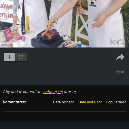
13
Zgłoś
Aby dodać komentarz
zaloguj się
proszę.
Komentarze:
Data rosnąco
Data malejąco
Popularność