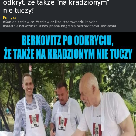
odkrył, że także "na kradzionym"
nie tuczy!
Polityka
#Konrad berkowicz
#berkowicz ikea
#paróweczki korwina
#patelnie berkowicza
#ikeo jebana nagrania berkowiczowi udostepni