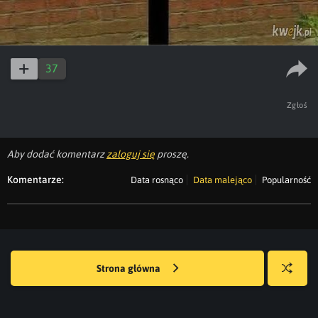
37
Zgłoś
Aby dodać komentarz
zaloguj się
proszę.
Komentarze:
Data rosnąco
Data malejąco
Popularność
Strona główna
Losuj