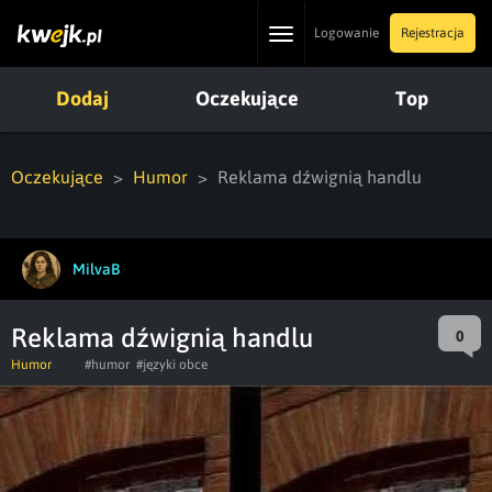
Toggle
Logowanie
Rejestracja
navigation
Dodaj
Oczekujące
Top
Oczekujące
Humor
Reklama dźwignią handlu
MilvaB
Reklama dźwignią handlu
0
Humor
#humor
#języki obce