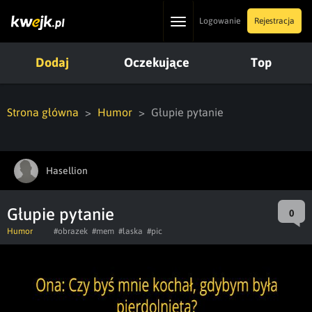
Toggle
Logowanie
Rejestracja
navigation
Dodaj
Oczekujące
Top
Strona główna
Humor
Głupie pytanie
Hasellion
Głupie pytanie
0
Humor
#obrazek
#mem
#laska
#pic