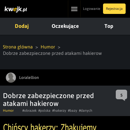
Toggle
Logowanie
Rejestracja
navigation
Dodaj
Oczekujące
Top
Strona główna
Humor
Dobrze zabezpieczone przed atakami hakierow
Loralellion
Dobrze zabezpieczone przed
5
atakami hakierow
Humor
#obrazek
#polska
#hakerzy
#bazy
#danych