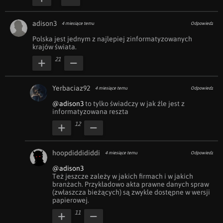
adison3
4 miesiące temu
Odpowiedz
Polska jest jednym z najlepiej zinformatyzowanych 
krajów świata. 
21
Yerbaciaz92
4 miesiące temu
Odpowiedz
@adison3
 to tylko świadczy w jak źle jest z 
informatyzowana reszta
12
hoopdiddididdi
4 miesiące temu
Odpowiedz
@adison3
Też jeszcze zależy w jakich firmach i w jakich 
branżach. Przykładowo akta prawne danych spraw 
(zwłaszcza bieżących) są zwykle dostępne w wersji 
papierowej.
11