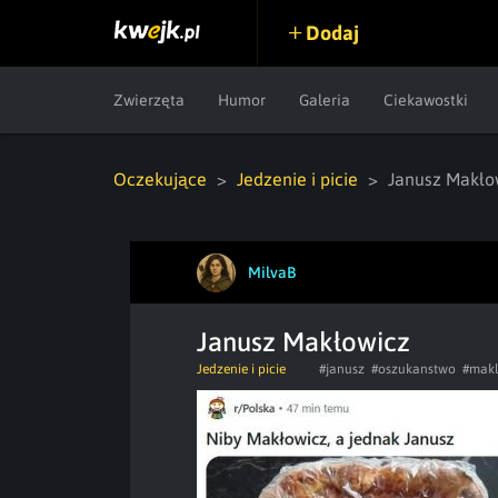
Dodaj
Zwierzęta
Humor
Galeria
Ciekawostki
Oczekujące
Jedzenie i picie
Janusz Makło
MilvaB
Janusz Makłowicz
Jedzenie i picie
#janusz
#oszukanstwo
#makl