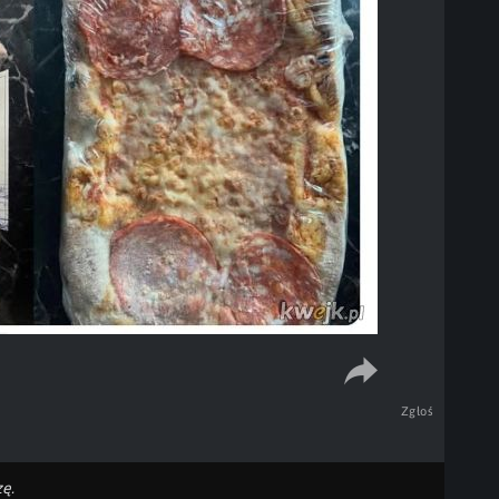
Zgłoś
ę.