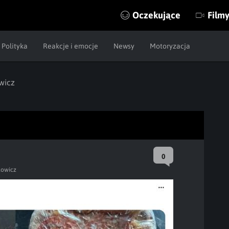
Oczekujące
Film
Polityka
Reakcje i emocje
Newsy
Motoryzacja
wicz
0
owicz