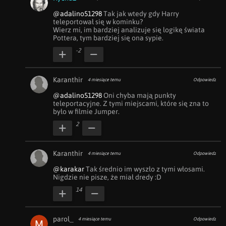
@adalino51298
 Tak jak wtedy gdy Harry 
teleportował się w kominku?

Wierz mi, im bardziej analizuje się logikę świata 
Pottera, tym bardziej się ona sypie.
-2
Karanthir
4 miesiące temu
Odpowiedz
@adalino51298
 Oni chyba mają punkty 
teleportacyjne. Z tymi miejscami, które się zna to 
było w filmie Jumper.
2
Karanthir
4 miesiące temu
Odpowiedz
@karakar
 Tak średnio im wyszło z tymi włosami. 
Nigdzie nie pisze, że miał dredy :D
14
parol_
4 miesiące temu
Odpowiedz