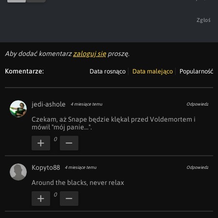
Zgłoś
Aby dodać komentarz
zaloguj się
proszę.
Komentarze:
Data rosnąco
Data malejąco
Popularność
jedi-ashole
4 miesiące temu
Odpowiedz
Czekam, aż Snape będzie klękał przed Voldemortem i 
mówił "mój panie...".
0
Kopyto88
4 miesiące temu
Odpowiedz
Around the blacks, never relax
0