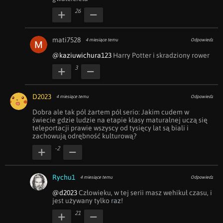
26
mati7528
4 miesiące temu
Odpowiedz
@kaziuwichura123
 Harry Potter i skradziony rower
3
D2023
4 miesiące temu
Odpowiedz
Dobra ale tak pół żartem pół serio: Jakim cudem w 
świecie gdzie ludzie na etapie klasy maturalnej uczą się 
teleportacji prawie wszyscy od tysięcy lat są biali i 
zachowują odrębność kulturową?
-2
Rychu1
4 miesiące temu
Odpowiedz
@d2023
 Człowieku, w tej serii masz wehikuł czasu, i 
jest używany tylko raz!
21