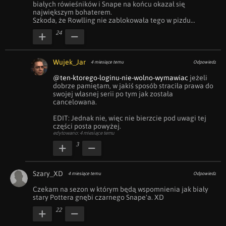
białych rówieśników i Snape na końcu okazał się 
największym bohaterem. 

Szkoda, że Rowlling nie zablokowała tego w pizdu…
24
Wujek_Jar
4 miesiące temu
Odpowiedz
@ten-ktorego-loginu-nie-wolno-wymawiac
 jeżeli 
dobrze pamiętam, w jakiś sposób straciła prawa do 
swojej własnej serii po tym jak została 
cancelowana.

EDIT: Jednak nie, więc nie bierzcie pod uwagi tej 
części posta powyżej.
edytowano: 4 miesiące temu
3
Szary_XD
4 miesiące temu
Odpowiedz
Czekam na sezon w którym będą wspomnienia jak biały 
stary Pottera gnębi czarnego Snape'a. XD
22