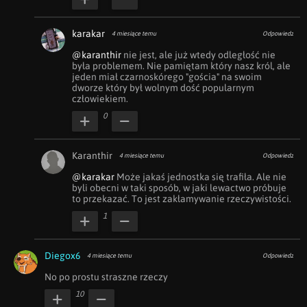
karakar
4 miesiące temu
Odpowiedz
@karanthir
 nie jest, ale już wtedy odległość nie 
była problemem. Nie pamiętam który nasz król, ale 
jeden miał czarnoskórego "gościa" na swoim 
dworze który był wolnym dość popularnym 
człowiekiem.
0
Karanthir
4 miesiące temu
Odpowiedz
@karakar
 Może jakaś jednostka się trafiła. Ale nie 
byli obecni w taki sposób, w jaki lewactwo próbuje 
to przekazać. To jest zakłamywanie rzeczywistości.
1
Diegox6
4 miesiące temu
Odpowiedz
No po prostu straszne rzeczy
10