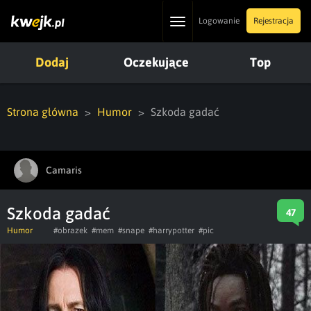
Toggle
Logowanie
Rejestracja
navigation
Dodaj
Oczekujące
Top
Strona główna
Humor
Szkoda gadać
Camaris
Szkoda gadać
47
Humor
#obrazek
#mem
#snape
#harrypotter
#pic