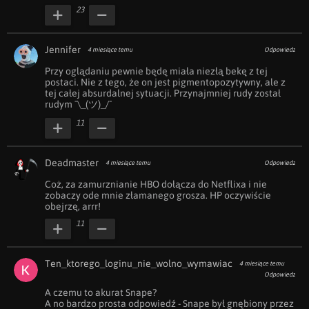
23
Jennifer
4 miesiące temu
Odpowiedz
Przy oglądaniu pewnie będę miała niezłą bekę z tej 
postaci. Nie z tego, że on jest pigmentopozytywny, ale z 
tej całej absurdalnej sytuacji. Przynajmniej rudy został 
rudym ¯⁠\⁠_⁠(⁠ツ⁠)⁠_⁠/⁠¯
11
Deadmaster
4 miesiące temu
Odpowiedz
Coż, za zamurznianie HBO dołącza do Netflixa i nie 
zobaczy ode mnie złamanego grosza. HP oczywiście 
obejrzę, arrr! 
11
Ten_ktorego_loginu_nie_wolno_wymawiac
4 miesiące temu
Odpowiedz
A czemu to akurat Snape? 

A no bardzo prosta odpowiedź - Snape był gnębiony przez 