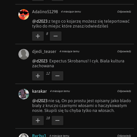
Adalino51298
4 miesiące temu
Odpowiedz
@d2023
 z tego co kojarzę możesz się teleportować 
tylko do miejsc które znasz/odwiedziłeś
8
djedi_teaser
4 miesiące temu
Odpowiedz
@d2023
  Expectus Skrobanus! I cyk. Biała kultura 
zachowana 
12
karakar
4 miesiące temu
Odpowiedz
@d2023
 nie są. On po prostu jest opisany jako blado 
biały z kruczo czarnymi włosami o haczykowatym 
nosie. Skupili się tu chyba tylko na włosach.
18
Rychu1
4 miesiące temu
Odpowiedz