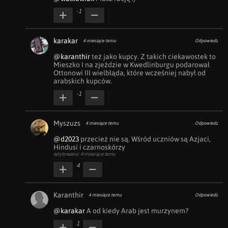
-1
karakar
4 miesiące temu
Odpowiedz
@karanthir
 też jako kupcy. Z takich ciekawostek to 
Mieszko I na zjeździe w Kwedlinburgu podarował 
Ottonowi III wielbłąda, które wcześniej nabył od 
arabskich kupców.
-1
Myszuzs
4 miesiące temu
Odpowiedz
@d2023
 przecież nie są. Wśród uczniów są Azjaci, 
Hindusi i czarnoskórzy
edytowano: 4 miesiące temu
4
Karanthir
4 miesiące temu
Odpowiedz
@karakar
 A od kiedy Arab jest murzynem?
1