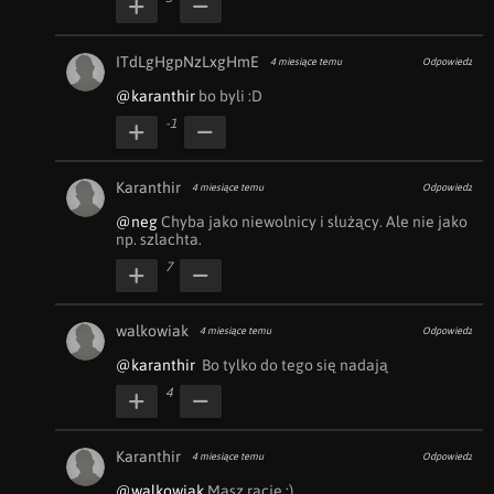
ITdLgHgpNzLxgHmE
4 miesiące temu
Odpowiedz
@karanthir
 bo byli :D
-1
Karanthir
4 miesiące temu
Odpowiedz
@neg
 Chyba jako niewolnicy i służący. Ale nie jako 
np. szlachta.
7
walkowiak
4 miesiące temu
Odpowiedz
@karanthir
  Bo tylko do tego się nadają 
4
Karanthir
4 miesiące temu
Odpowiedz
@walkowiak
 Masz rację :)