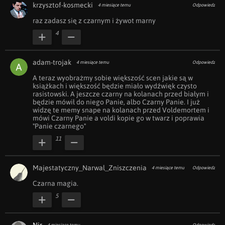
krzysztof-kosmecki
4 miesiące temu
Odpowiedz
raz zadasz się z czarnym i żywot marny
4
adam-trojak
4 miesiące temu
Odpowiedz
A teraz wyobrażmy sobie większość scen jakie są w 
książkach i większość będzie miało wydźwięk czysto 
rasistowski. A jeszcze czarny na kolanach przed białym i 
będzie mówił do niego Panie, albo Czarny Panie. I już 
widzę te memy snape na kolanach przed Voldemortem i 
mówi Czarny Panie a voldi kopie go w twarz i poprawia 
"Panie czarnego"
11
Majestatyczny_Narwal_Zniszczenia
4 miesiące temu
Odpowiedz
Czarna magia.
5