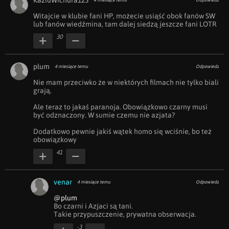
KaziuWichura123
4 miesiące temu
Odpowiedz
Witajcie w klubie fani HP, możecie usiąść obok fanów SW 
lub fanów wiedźmina, tam dalej siedzą jeszcze fani LOTR
30
plum
4 miesiące temu
Odpowiedz
Nie mam przeciwko że w niektórych filmach nie tylko biali 
grają.

Ale teraz to jakaś paranoja. Obowiązkowo czarny musi 
być odznaczony. W sumie czemu nie azjata?

Dodatkowo pewnie jakiś wątek homo się wciśnie, bo też 
obowiązkowy
41
venar
4 miesiące temu
Odpowiedz
@plum
Bo czarni i Azjaci są tani.

Takie przypuszczenie, prywatna obserwacja.
-3