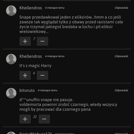
Khellendros
4 miesiące temu
Odpowiedz
Snape przedawkował jeden z eliksirów...hmm a co jeśli 
zawsze tak wyglądał tylko z obawy przed rasistami całe 
życie trzymał jakiegoś biedaka w lochu i pił eliksir 
wielowiekowy...
7
Khellendros
4 miesiące temu
Odpowiedz
It's s magic Harry
6
bitoruto
4 miesiące temu
Odpowiedz
d***unuffin snape nie pasuje.

voldemorta powinni zrobić czarnego, wtedy wszyscy 
mogli by pracować dla czarnego pana
21