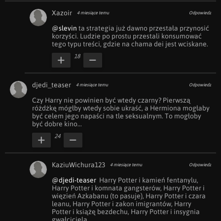
Xazoir
4 miesiące temu
Odpowiedz
@slevin
 ta strategia już dawno przestała przynosić 
korzyści. Ludzie po prostu przestali konsumować 
tego typu treści, gdzie na chama dei jest wciskane.
18
djedi_teaser
4 miesiące temu
Odpowiedz
Czy Harry nie powinien być wtedy czarny? Pierwszą 
różdżkę mógłby wtedy sobie ukraść, a Hermiona mogłaby 
być celem jego napaści na tle seksualnym. To mogłoby 
być dobre kino... 
24
KaziuWichura123
4 miesiące temu
Odpowiedz
@djedi-teaser
  Harry Potter i kamień fentanylu, 
Harry Potter i komnata gangsterów, Harry Potter i 
więzień Azkabanu (to pasuje), Harry Potter i czara 
leanu, Harry Potter i zakon imigrantów, Harry 
Potter i książę bezdechu, Harry Potter i insygnia 
gwałciciela 