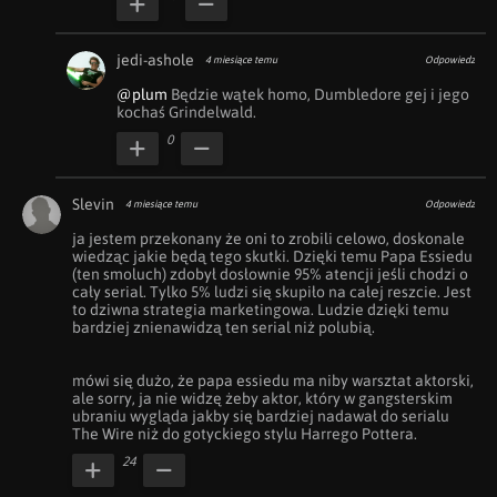
jedi-ashole
4 miesiące temu
Odpowiedz
@plum
 Będzie wątek homo, Dumbledore gej i jego 
kochaś Grindelwald.
0
Slevin
4 miesiące temu
Odpowiedz
ja jestem przekonany że oni to zrobili celowo, doskonale 
wiedząc jakie będą tego skutki. Dzięki temu Papa Essiedu 
(ten smoluch) zdobył dosłownie 95% atencji jeśli chodzi o 
cały serial. Tylko 5% ludzi się skupiło na całej reszcie. Jest 
to dziwna strategia marketingowa. Ludzie dzięki temu 
bardziej znienawidzą ten serial niż polubią.

mówi się dużo, że papa essiedu ma niby warsztat aktorski, 
ale sorry, ja nie widzę żeby aktor, który w gangsterskim 
ubraniu wygląda jakby się bardziej nadawał do serialu 
The Wire niż do gotyckiego stylu Harrego Pottera.
24