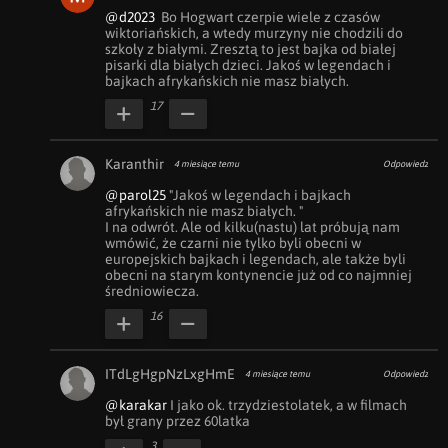
@d2023
  Bo Hogwart czerpie wiele z czasów 
wiktoriańskich, a wtedy murzyny nie chodzili do 
szkoły z białymi. Zresztą to jest bajka od białej 
pisarki dla białych dzieci. Jakoś w legendach i 
bajkach afrykańskich nie masz białych. 
17
Karanthir
4 miesiące temu
Odpowiedz
@parol25
 "Jakoś w legendach i bajkach 
afrykańskich nie masz białych. "

I na odwrót. Ale od kilku(nastu) lat próbują nam 
wmówić, że czarni nie tylko byli obecni w 
europejskich bajkach i legendach, ale także byli 
obecni na starym kontynencie już od co najmniej 
średniowiecza.
16
ITdLgHgpNzLxgHmE
4 miesiące temu
Odpowiedz
@karakar
 I jako ok. trzydziestolatek, a w filmach 
był grany przez 60latka
3