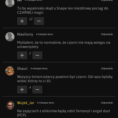
Nir
4 miesiące temu
Odpowiedz
To by wyjaśniało skąd u Snape ten niezdrowy pociąg do 
CZARNEJ magii.
12
Niesforny
4 miesiące temu
Odpowiedz
Myślałem, że to normalnie, że czarni nie mają wstępu na 
uniwersytety
2
Shauri
4 miesiące temu
Odpowiedz
Wszyscy śmierciożercy powinni być czarni. Od razu byłoby 
widać którzy to ci źli.
4
Wujek_Jar
4 miesiące temu
Odpowiedz
Na zajęciach z eliksirów będą robić fentanyl i angel dust 
(PCP).