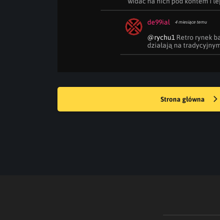
widać na nich pod kontem i lep
de99ial
4 miesiące temu
@rychu1
 Retro rynek b
działają na tradycyjnym
Strona główna