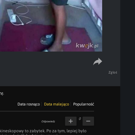
Zgłoś
ę.
Data rosnąco
Data malejąco
Popularność
0
Odpowiedz
kineskopowy to zabytek. Po za tym, lepiej było 