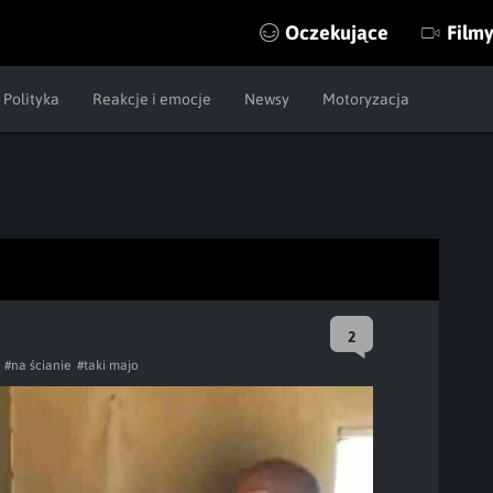
Oczekujące
Film
Polityka
Reakcje i emocje
Newsy
Motoryzacja
2
#na ścianie
#taki majo