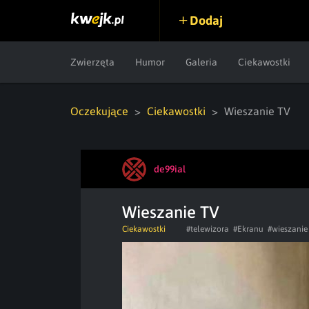
Dodaj
Zwierzęta
Humor
Galeria
Ciekawostki
Oczekujące
Ciekawostki
Wieszanie TV
de99ial
Wieszanie TV
Ciekawostki
#telewizora
#Ekranu
#wieszanie