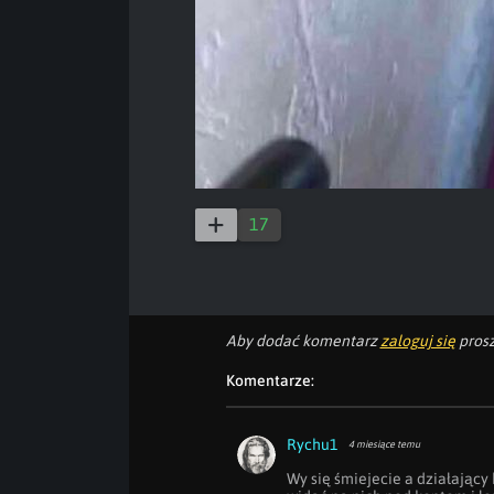
17
Aby dodać komentarz
zaloguj się
prosz
Komentarze:
Rychu1
4 miesiące temu
Wy się śmiejecie a działający 