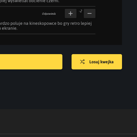
iej wyświetlał odcienie czerni.
-2
Odpowiedz
ardzo poluje na kineskopowce bo gry retro lepiej 
 ekranie.
Losuj kwejka