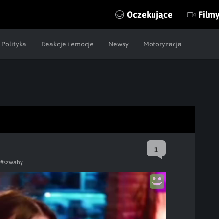
Oczekujące
Film
Polityka
Reakcje i emocje
Newsy
Motoryzacja
1
#szwaby