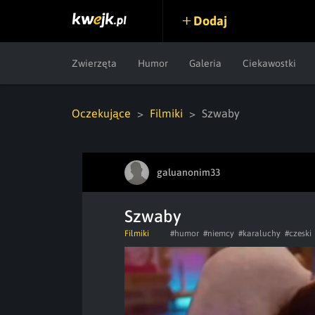
Dodaj
Zwierzęta
Humor
Galeria
Ciekawostki
Oczekujące
Filmiki
Szwaby
galuanonim33
Szwaby
Filmiki
#humor
#niemcy
#karaluchy
#czeski