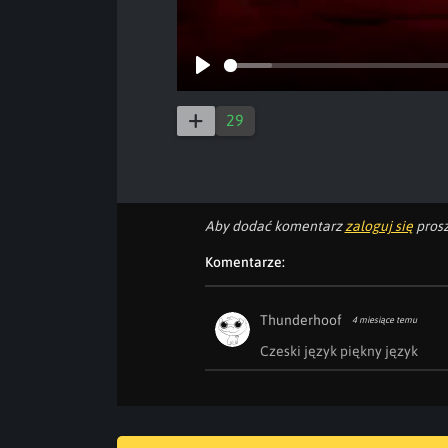
Play
29
Aby dodać komentarz
zaloguj się
prosz
Komentarze:
Thunderhoof
4 miesiące temu
Czeski język piękny język