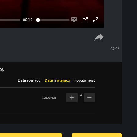
00:19
Enable
PIP
Enter
captions
fullscreen
Zgłoś
ę.
Data rosnąco
Data malejąco
Popularność
4
Odpowiedz