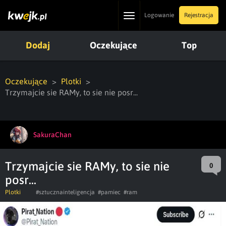
Toggle
Logowanie
Rejestracja
navigation
Dodaj
Oczekujące
Top
Oczekujące
Plotki
Trzymajcie sie RAMy, to sie nie posr...
SakuraChan
Trzymajcie sie RAMy, to sie nie
0
posr...
Plotki
#sztucznainteligencja
#pamiec
#ram