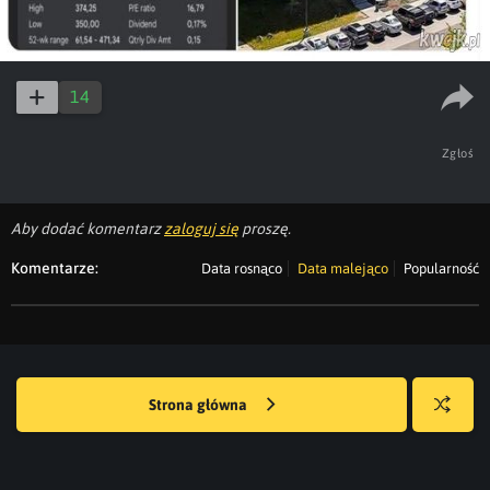
14
Zgłoś
Aby dodać komentarz
zaloguj się
proszę.
Komentarze:
Data rosnąco
Data malejąco
Popularność
Strona główna
Losuj