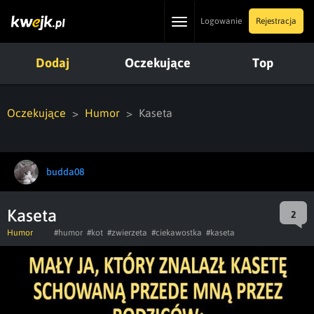
Toggle
Logowanie
Rejestracja
navigation
Dodaj
Oczekujące
Top
Oczekujące
Humor
Kaseta
budda08
Kaseta
2
Humor
#humor
#kot
#zwierzeta
#ciekawostka
#kaseta