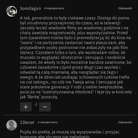
Sonofagun
4 miesiące temu
Odpowiedz
A tak, generalnie to były ciekawe czasy. Dostęp do porno 
był utrudniony przynajmniej do czasu, aż w telewizji 
zaczeły lecieć wiadome filmy po wiadomej godzinie i na 
chaty zawitały magnetowidy. plus wypożyczalnie. Przed 
tym zjawiskiem trzeba było z premedytacją iść do kina na 
"seans" i na partyzanta zasłaniać twarz płaszczem, aby 
przypadkiem osoby postronne nie zobaczyły na jaki film 
idziesz. Czytałem tylko o tym, ale wyobrażam sobie, że 
musiało to wyglądać idiotycznie i żenująco. I osobiście 
uważam, że wtedy to było moralnie bardzie zawinione, bo 
człowiek świadomie czynił przez długi czas wysiłek i 
odwalał tą całą mianianę, aby naoglądac się tego i 
owego. A że dzieciak szukając schowanych cuksów trafia 
na coś takiego... no cóż nie Twoja wina. I żenujące jak 
stare pokolenie generacji Y robi z siebie świętoszków, 
psiocza na "rozerytyzowaną młodzież" i leje łzy w kościele 
jak "Barkę" puszczą.
-1
13lenar
4 miesiące temu
Odpowiedz
Pujdą do piekła, ja muszę się wyspowiadac i przyjac 
komunię aby zło mną nie zwładneło.