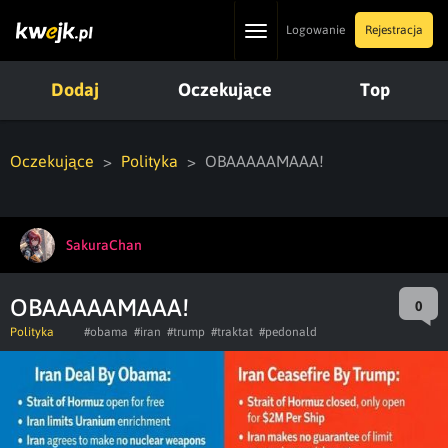
Toggle
Logowanie
Rejestracja
navigation
Dodaj
Oczekujące
Top
Oczekujące
Polityka
OBAAAAAMAAA!
SakuraChan
OBAAAAAMAAA!
0
Polityka
#obama
#iran
#trump
#traktat
#pedonald