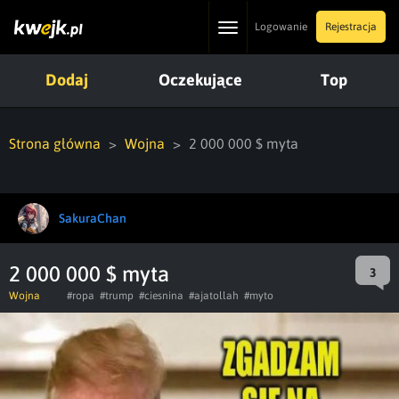
Toggle
Logowanie
Rejestracja
navigation
Dodaj
Oczekujące
Top
Strona główna
Wojna
2 000 000 $ myta
SakuraChan
2 000 000 $ myta
3
Wojna
#ropa
#trump
#ciesnina
#ajatollah
#myto