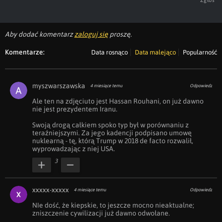
Zgłoś
Aby dodać komentarz
zaloguj się
proszę.
Komentarze:
Data rosnąco
Data malejąco
Popularność
myszwarszawska
4 miesiące temu
Odpowiedz
Ale ten na zdjęciuto jest Hassan Rouhani, on już dawno 
nie jest prezydentem Iranu. 

Swoją drogą całkiem spoko typ był w porównaniu z 
teraźniejszymi. Za jego kadencji podpisano umowę 
nuklearną - tę, którą Trump w 2018 de facto rozwalił, 
wyprowadzając z niej USA.
3
xxxxx-xxxxx
4 miesiące temu
Odpowiedz
NIe dość, że kiepskie, to jeszcze mocno nieaktualne; 
zniszczenie cywilizacji już dawno odwołane.