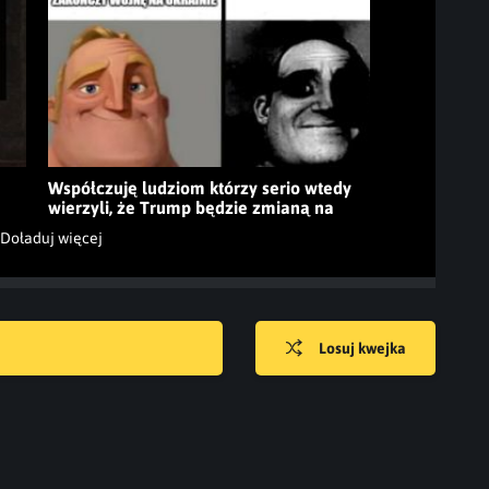
Współczuję ludziom którzy serio wtedy
wierzyli, że Trump będzie zmianą na
lepsze :P
Doładuj więcej
Losuj kwejka