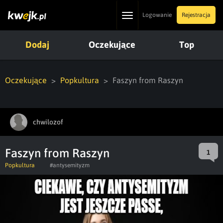
Toggle
Logowanie
Rejestracja
navigation
Dodaj
Oczekujące
Top
Oczekujące
Popkultura
Faszyn from Raszyn
chwilozof
Faszyn from Raszyn
1
Popkultura
#antysemityzm