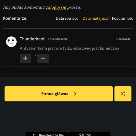
Aby dodać komentarz
zaloguj się
proszę.
Komentarze:
Data rosnąco
Data malejąco
Popularność
Thunderhoof
4 miesiące temu
Odpowiedz
Antysemityzm jest nie tylko właściwy, jest konieczny
0
Strona główna
Losuj
kwejka