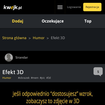
Toggle
Logowanie
Rejestracja
navigation
Dodaj
Oczekujące
Top
Strona główna
Humor
Efekt 3D
Sirandar
Efekt 3D
5
Humor
#obrazek
#mem
#pic
#3d