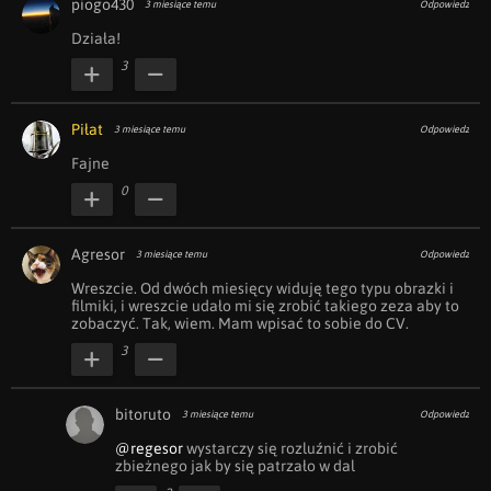
piogo430
3 miesiące temu
Odpowiedz
Działa!
3
Piłat
3 miesiące temu
Odpowiedz
Fajne
0
Agresor
3 miesiące temu
Odpowiedz
Wreszcie. Od dwóch miesięcy widuję tego typu obrazki i 
filmiki, i wreszcie udało mi się zrobić takiego zeza aby to 
zobaczyć. Tak, wiem. Mam wpisać to sobie do CV.
3
bitoruto
3 miesiące temu
Odpowiedz
@regesor
 wystarczy się rozluźnić i zrobić 
zbieżnego jak by się patrzało w dal