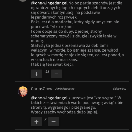
@one-wingedangel
 No bo partia szachów jest dla 
ograniczonych głupich-mądrych debili uczących 
się otwarć i kontynuacji na podstawie 
legendarnych rozgrywek.

Boks jest dla motłochu, który nigdy umysłem nie 
pracował. Tylko rękami.

I obie opcje są do dupy. z jednej strony 
schematyczny rozwój, z drugiej zwykłe lanie w 
mordę.

Statystyka jednak przemawia za debilami 
walącymi w mordę, bo istnieje szansa, że wśród 
lejących w mordę znajdzie się ten, co jest ponad, a 
w szachach nie ma szans.

I tak się ten świat kręci.
-13
CarlosCrow
3 miesiące temu
Odpowiedz
@one-wingedangel
 kluczowe jest "kto wygrał". W 
takich zestawieniach warto pod uwagę wziąć obie 
strony tj. wygranego i przegranego. 

Wtedy szachy wychodzą dużo lepiej.
7