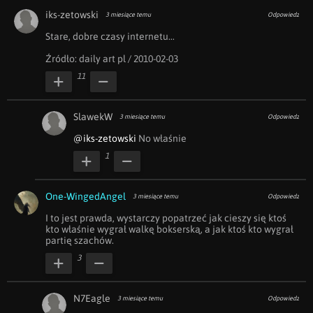
iks-zetowski
3 miesiące temu
Odpowiedz
Stare, dobre czasy internetu...

Źródło: daily art pl / 2010-02-03
11
SlawekW
3 miesiące temu
Odpowiedz
@iks-zetowski
 No właśnie 
1
One-WingedAngel
3 miesiące temu
Odpowiedz
I to jest prawda, wystarczy popatrzeć jak cieszy się ktoś 
kto właśnie wygrał walkę bokserską, a jak ktoś kto wygrał 
partię szachów.
3
N7Eagle
3 miesiące temu
Odpowiedz