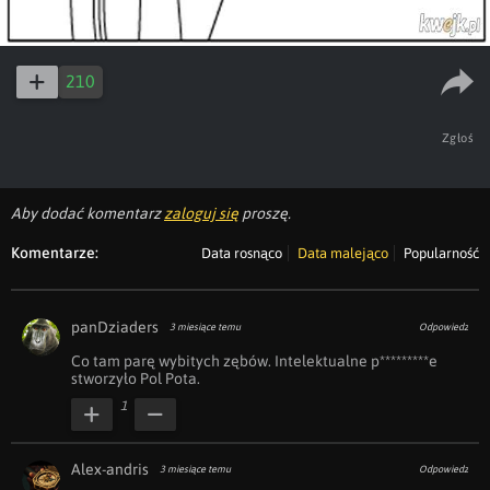
210
Zgłoś
Aby dodać komentarz
zaloguj się
proszę.
Komentarze:
Data rosnąco
Data malejąco
Popularność
panDziaders
3 miesiące temu
Odpowiedz
Co tam parę wybitych zębów. Intelektualne p*********e 
stworzyło Pol Pota.
1
Alex-andris
3 miesiące temu
Odpowiedz