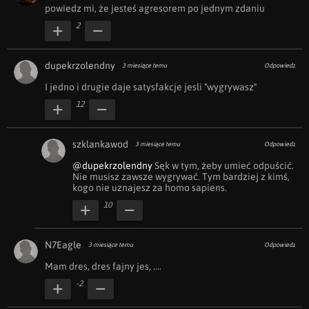
powiedz mi, że jesteś agresorem po jednym zdaniu
2
dupekrzolendny
3 miesiące temu
Odpowiedz
I jedno i drugie daje satysfakcje jesli "wygrywasz"
12
szklankawod
3 miesiące temu
Odpowiedz
@dupekrzolendny
 Sęk w tym, żeby umieć odpuścić. 
Nie musisz zawsze wygrywać. Tym bardziej z kimś, 
kogo nie uznajesz za homo sapiens.
10
N7Eagle
3 miesiące temu
Odpowiedz
Mam dres, dres fajny jes, ....
-2