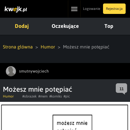
Toggle
Logowanie
Rejestracja
navigation
Dodaj
Oczekujące
Top
Strona główna
Humor
Możesz mnie potępiać
smutnywojciech
Możesz mnie potępiać
11
Humor
#obrazek
#mem
#komiks
#pic