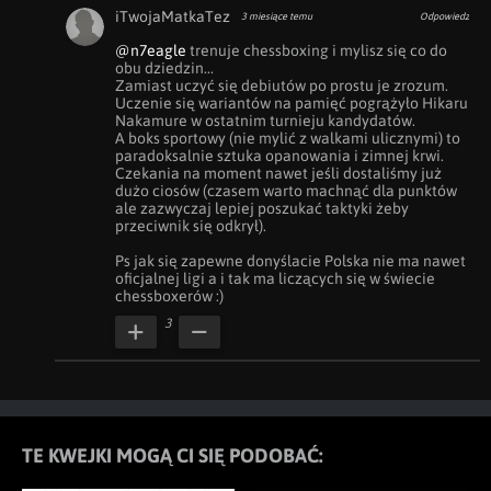
iTwojaMatkaTez
3 miesiące temu
Odpowiedz
@n7eagle
 trenuje chessboxing i mylisz się co do 
obu dziedzin...

Zamiast uczyć się debiutów po prostu je zrozum. 
Uczenie się wariantów na pamięć pogrążyło Hikaru 
Nakamure w ostatnim turnieju kandydatów.

A boks sportowy (nie mylić z walkami ulicznymi) to 
paradoksalnie sztuka opanowania i zimnej krwi. 
Czekania na moment nawet jeśli dostaliśmy już 
dużo ciosów (czasem warto machnąć dla punktów 
ale zazwyczaj lepiej poszukać taktyki żeby 
przeciwnik się odkrył).

Ps jak się zapewne donyślacie Polska nie ma nawet 
oficjalnej ligi a i tak ma liczących się w świecie 
chessboxerów :)
3
TE KWEJKI MOGĄ CI SIĘ PODOBAĆ: