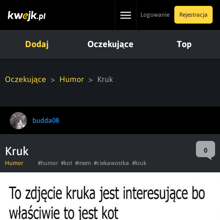
Toggle
Logowanie
Rejestracja
navigation
Dodaj
Oczekujące
Top
Oczekujące
Humor
Kruk
budda08
Kruk
0
Humor
#humor
#kot
#mem
#ciekawostka
#kruk