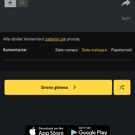
35
Zgłoś
Aby dodać komentarz
zaloguj się
proszę.
Komentarze:
Data rosnąco
Data malejąco
Popularność
Strona główna
Losuj
kwejka