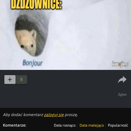
8
Zgłoś
Aby dodać komentarz
zaloguj się
proszę.
Komentarze:
Data rosnąco
Data malejąco
Popularność