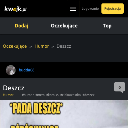
Toggle
Logowanie
Rejestracja
navigation
Dodaj
Oczekujące
Top
Oczekujące
Humor
Deszcz
budda08
Deszcz
0
Humor
#humor
#mem
#komiks
#ciekawostka
#deszcz