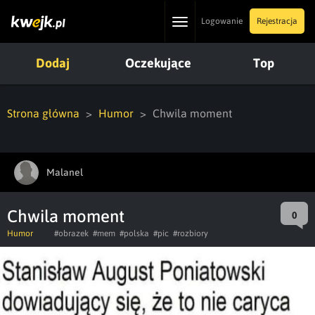
Toggle
Logowanie
Rejestracja
navigation
Dodaj
Oczekujące
Top
Strona główna
Humor
Chwila moment
Malanel
Chwila moment
0
Humor
#obrazek
#mem
#polska
#pic
#rozbiory