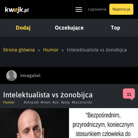
Toggle
Logowanie
Rejestracja
navigation
Dodaj
Oczekujące
Top
Strona główna
Humor
Intelektualista vs żonobijca
Imragaliel
Intelektualista vs żonobijca
11
Humor
#obrazek
#mem
#pic
#peja
#kaczmarski