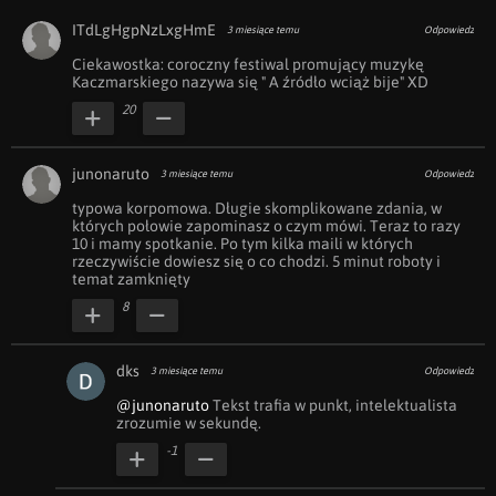
ITdLgHgpNzLxgHmE
3 miesiące temu
Odpowiedz
Ciekawostka: coroczny festiwal promujący muzykę 
Kaczmarskiego nazywa się " A źródło wciąż bije" XD
20
junonaruto
3 miesiące temu
Odpowiedz
typowa korpomowa. Długie skomplikowane zdania, w 
których połowie zapominasz o czym mówi. Teraz to razy 
10 i mamy spotkanie. Po tym kilka maili w których 
rzeczywiście dowiesz się o co chodzi. 5 minut roboty i 
temat zamknięty
8
dks
3 miesiące temu
Odpowiedz
@junonaruto
 Tekst trafia w punkt, intelektualista 
zrozumie w sekundę.
-1