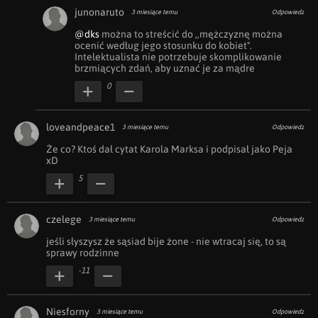
junonaruto
3 miesiące temu
Odpowiedz
@dks
 można to streścić do ,,mężczyznę można 
ocenić według jego stosunku do kobiet". 
Intelektualista nie potrzebuje skomplikowanie 
brzmiących zdań, aby uznać je za mądre
0
loveandpeace1
3 miesiące temu
Odpowiedz
Że co? Ktoś dał cytat Karola Marksa i podpisał jako Peja 
xD
5
czelege
3 miesiące temu
Odpowiedz
jeśli słyszysz że sąsiad bije żone - nie wtracaj się, to są 
sprawy rodzinne
-11
Niesforny
3 miesiące temu
Odpowiedz