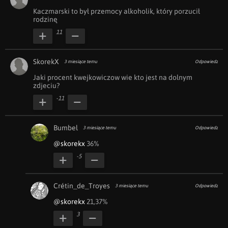
Kaczmarski to był przemocy alkoholik, który porzucił 
rodzinę
11
SkorekX
3 miesiące temu
Odpowiedz
Jaki procent kwejkowiczow wie kto jest na dolnym 
zdjeciu?
-11
Bumbel
3 miesiące temu
Odpowiedz
@skorekx
 36%
-5
Crétin_de_Troyes
3 miesiące temu
Odpowiedz
@skorekx
 21,37%
3