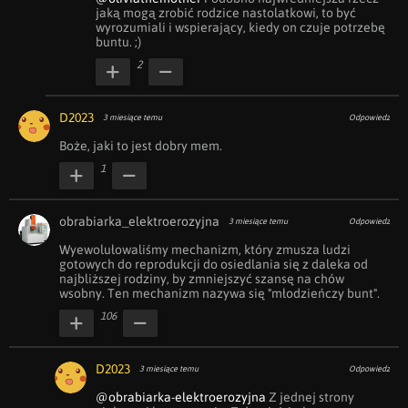
jaką mogą zrobić rodzice nastolatkowi, to być 
wyrozumiali i wspierający, kiedy on czuje potrzebę 
buntu. ;)
2
D2023
3 miesiące temu
Odpowiedz
Boże, jaki to jest dobry mem.
1
obrabiarka_elektroerozyjna
3 miesiące temu
Odpowiedz
Wyewolułowaliśmy mechanizm, który zmusza ludzi 
gotowych do reprodukcji do osiedlania się z daleka od 
najbliższej rodziny, by zmniejszyć szansę na chów 
wsobny. Ten mechanizm nazywa się "młodzieńczy bunt".
106
D2023
3 miesiące temu
Odpowiedz
@obrabiarka-elektroerozyjna
 Z jednej strony 