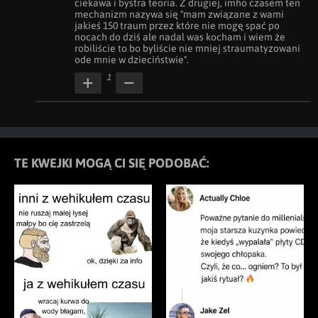
ciekawa i bystra teoria. Z drugiej, imho czasem ten 
mechanizm nazywa się "mam związane z wami 
jakieś 150 traum przez które nie mogę spać po 
nocach do dziś ale nadal was kocham i wiem że 
robiliście to bo byliście nie mniej straumatyzowani 
ode mnie w dzieciństwie".
1
TE KWEJKI MOGĄ CI SIĘ PODOBAĆ: