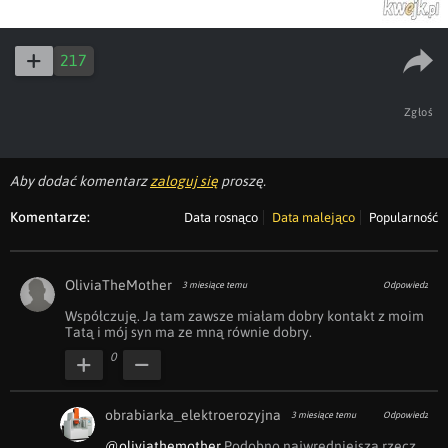
217
Zgłoś
Aby dodać komentarz
zaloguj się
proszę.
Komentarze:
Data rosnąco
Data malejąco
Popularność
OliviaTheMother
3 miesiące temu
Odpowiedz
Współczuję. Ja tam zawsze miałam dobry kontakt z moim 
Tatą i mój syn ma ze mną równie dobry. 
0
obrabiarka_elektroerozyjna
3 miesiące temu
Odpowiedz
@oliviathemother
 Podobno najwredniejsza rzecz 