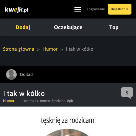
Toggle
Logowanie
Rejestracja
navigation
Dodaj
Oczekujące
Top
Strona główna
Humor
I tak w kółko
Dollad
I tak w kółko
5
Humor
#obrazek
#mem
#rodzice
#pic