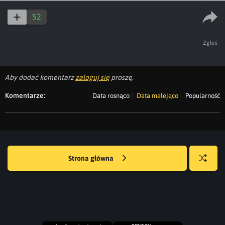
52
Zgłoś
Aby dodać komentarz
zaloguj się
proszę.
Komentarze:
Data rosnąco
Data malejąco
Popularność
Strona główna
Losuj
kwejka