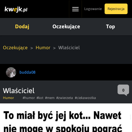
Toggle
Logowanie
Rejestracja
navigation
Dodaj
Oczekujące
Top
Oczekujące
Humor
Właściciel
budda08
Właściciel
0
Humor
#humor
#kot
#mem
#zwierzeta
#ciekawostka