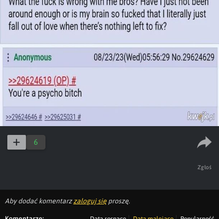
6
Zgłoś
Aby dodać komentarz
zaloguj się
proszę.
Komentarze:
Data rosnąco
Data malejąco
Popularność