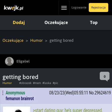
Toggle
Logowanie
Rejestracja
navigation
Dodaj
Oczekujące
Top
Oczekujące
Humor
getting bored
Ellgaliel
getting bored
0
Humor
#obrazek
#mem
#laska
#pic