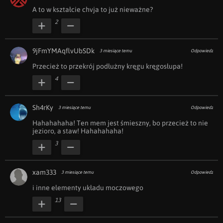
A to w kształcie chvja to już nieważne?
2
9jFmYMAqflvUbSDk
3 miesiące temu
Odpowiedz
Przecież to przekrój podłużny kręgu kręgosłupa!
4
Sh4rKy
3 miesiące temu
Odpowiedz
Hahahahaha! Ten mem jest śmieszny, bo przecież to nie 
jezioro, a staw! Hahahahaha!
3
xam333
3 miesiące temu
Odpowiedz
i inne elementy układu moczowego
13