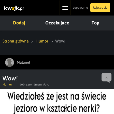
Toggle
Logowanie
Rejestracja
navigation
Dodaj
Oczekujące
Top
Strona główna
Humor
Wow!
Malanel
Wow!
6
Humor
#obrazek
#mem
#pic