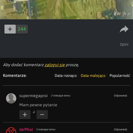
244
Zgłoś
Aby dodać komentarz
zaloguj się
proszę.
Komentarze:
Data rosnąco
Data malejąco
Popularność
supermegaproi
3 miesiące temu
Odpowiedz
Mam pewne pytanie
4
de99ial
3 miesiące temu
Odpowiedz