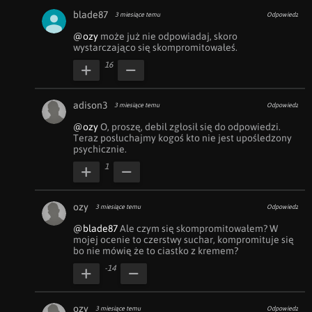
blade87
3 miesiące temu
Odpowiedz
@ozy
 może już nie odpowiadaj, skoro 
wystarczająco się skompromitowałeś.
16
adison3
3 miesiące temu
Odpowiedz
@ozy
 O, proszę, debil zgłosił się do odpowiedzi. 
Teraz posłuchajmy kogoś kto nie jest upośledzony 
psychicznie. 
1
ozy
3 miesiące temu
Odpowiedz
@blade87
 Ale czym się skompromitowałem? W 
mojej ocenie to czerstwy suchar, kompromituje się 
bo nie mówię że to ciastko z kremem?
-14
ozy
3 miesiące temu
Odpowiedz