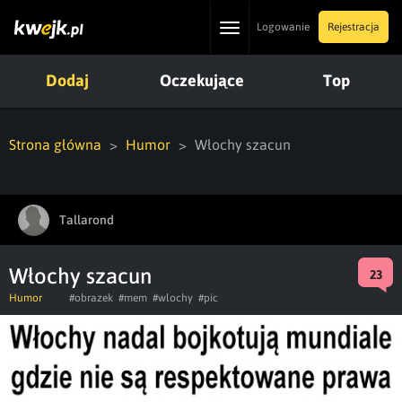
Toggle
Logowanie
Rejestracja
navigation
Dodaj
Oczekujące
Top
Strona główna
Humor
Włochy szacun
Tallarond
Włochy szacun
23
Humor
#obrazek
#mem
#wlochy
#pic