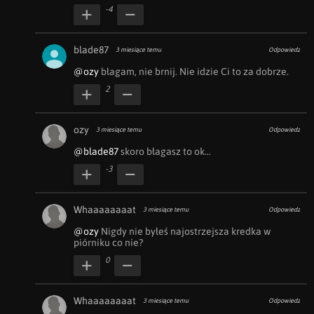
-4
blade87
3 miesiące temu
Odpowiedz
@ozy
 błagam, nie brnij. Nie idzie Ci to za dobrze.
2
ozy
3 miesiące temu
Odpowiedz
@blade87
 skoro błagasz to ok…
-3
Whaaaaaaaat
3 miesiące temu
Odpowiedz
@ozy
 Nigdy nie byłeś najostrzejsza kredka w 
piórniku co nie?
0
Whaaaaaaaat
3 miesiące temu
Odpowiedz