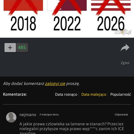
485
Zgłoś
Aby dodać komentarz
zaloguj się
proszę.
Komentarze:
Data rosnąco
Data malejąco
Popularność
nejmano
3 miesiące temu
Odpowiedz
A jakie prawa czlowieka sa lamane w stanach? Przeciez 
nielegalni przybysze maja prawo wyp****c zanim ich ICE 
znajdzie