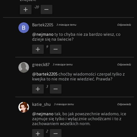
-20
Bartek2205
3 miesiące temu
Odpowiedz
@nejmano
 ty to chyba nie za bardzo wiesz, co 
dzieje się na świecie?
9
greeck87
3 miesiące temu
Odpowiedz
@bartek2205
 choćby wiadomości czerpał tylko z 
kwejka to nie może nie wiedzieć. Prawda?
3
katie_shu
3 miesiące temu
Odpowiedz
@nejmano
 tak, bo jak powszechnie wiadomo, ice 
zajmuje się tylko i wyłącznie uchodźcami i to z 
zachowaniem wszelkich norm.
2