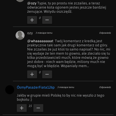
@ozy
 Typie, ty po prostu nie zczailes, a teraz 
odwracanie kota ogonem jestes jeszcze bardziej 
żenujące. Wstydu oszczędź. 
0
ozy
3 miesiące temu
Odpowiedz
@whaaaaaaaat
  Twój komentarz z kredką jest 
praktycznie taki sam jak drugi komentarz od góry. 
Nie zczailes że już ktoś to samo napisał?. No nic, mi 
się wydaje że ten mem to gowno, ale zleciało się tu 
kilka przedstawicieli much, które mówią że gowno 
jest dobre - niech wam będzie, miliony much nie 
mogą być w błędzie. Wspaniały mem…
0
ÓsmyPasażerFiata126p
3 miesiące temu
Odpowiedz
Jakby w grupie mieli Polskę to by nic nie wyszło z tego 
bojkotu :)
15