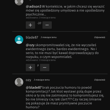
@adison3
 W kontekście, w jakim chcesz się wyrazić 
mówi się upośledzony umysłowo a nie upośledzony 
psychicznie…
edytowano: 3 miesiące temu
-10
blade87
3 miesiące temu
Odpowiedz
@ozy
 skompromitowałeś się, że nie wyczaiłeś 
ewidentnego żartu, bardzo ewidentnego.  No i 
serio, to nie musi być kawał doprowadzający do 
rozpuku, o czym wspomniałeś.
edytowano: 3 miesiące temu
9
ozy
3 miesiące temu
Odpowiedz
@blade87
 brak poczucia humoru to powód 
kompromitacji? Jak ktoś wystawi gołą dupe przez 
okno a ty się nie zaśmiejesz to kompromitujesz się, 
bo nie śmieszy cię taki żart??? Czy raczej śmianie 
się pokazuje że masz prymitywne poczucie 
humoru?