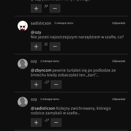
39
sadisticson
3 miesiące temu
Odpowiedz
@ozy
Nie jesteś najostrzejszym narzędziem w szafie, co?
31
ozy
3 miesiące temu
Odpowiedz
@zbyncom
 pewnie turlałeś się po podłodze ze 
śmiechu kiedy zobaczyłeś ten „żart”…
-27
ozy
3 miesiące temu
Odpowiedz
@sadisticson
 Kolejny zwichrowany, którego 
rodzice zamykali w szafie…
-27