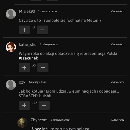
Misiek90
3 miesiące temu
Odpowiedz
Czyli że o to Trumpełe się fochnął na Meloni?
-9
katie_shu
3 miesiące temu
Odpowiedz
W tym roku do akcji dołączyła się reprezentacja Polski 
#szacunek
35
ozy
3 miesiące temu
Odpowiedz
Jak bojkotują? Biorą udział w eliminacjach i odpadają… 
STRASZNY bulshit.
-37
Zbyncom
3 miesiące temu
Odpowiedz
@ozy
 jeżu to żart na tym polega