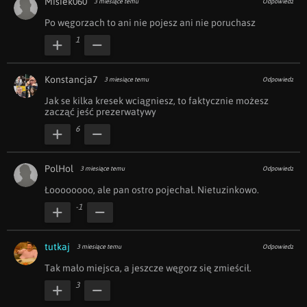
Misiek060
3 miesiące temu
Odpowiedz
Po węgorzach to ani nie pojesz ani nie poruchasz 
1
Konstancja7
3 miesiące temu
Odpowiedz
Jak se kilka kresek wciągniesz, to faktycznie możesz 
zacząć jeść prezerwatywy 
6
PolHol
3 miesiące temu
Odpowiedz
Łoooooooo, ale pan ostro pojechał. Nietuzinkowo.
-1
tutkaj
3 miesiące temu
Odpowiedz
Tak mało miejsca, a jeszcze węgorz się zmieścił.
3