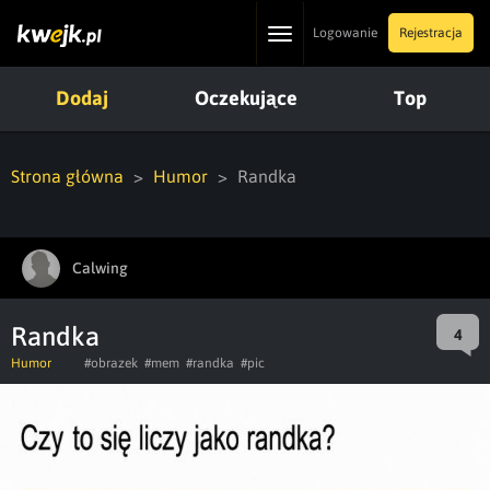
Toggle
Logowanie
Rejestracja
navigation
Dodaj
Oczekujące
Top
Strona główna
Humor
Randka
Calwing
Randka
4
Humor
#obrazek
#mem
#randka
#pic