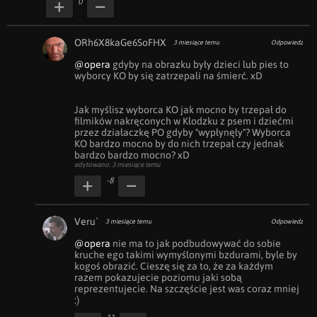
0
ORh6X8kaGe6SoFHX
3 miesiące temu
Odpowiedz
@opera
 gdyby na obrazku były dzieci lub pies to 
wyborcy KO by się zatrzepali na śmierć. xD

Jak myślisz wyborca KO jak mocno by trzepał do 
filmików nakręconych w Kłodzku z psem i dziećmi 
przez działaczkę PO gdyby "wypłynęły"? Wyborca 
KO bardzo mocno by do nich trzepał czy jednak 
bardzo bardzo mocno? xD
edytowano: 3 miesiące temu
-8
Veru`
3 miesiące temu
Odpowiedz
@opera
 nie ma to jak podbudowywać do sobie 
kruche ego takimi wymyślonymi bzdurami, byle by 
kogoś obrazić. Cieszę się za to, że za każdym 
razem pokazujecie poziomu jaki sobą 
reprezentujecie. Na szczęście jest was coraz mniej 
:)