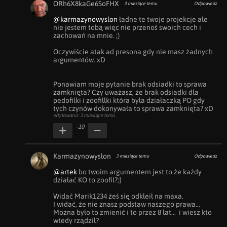
ORh6X8kaGe6SoFHX
3 miesiące temu
Odpowiedz
@karmazynowyslon
 ładne te twoje projekcje ale 
nie jestem tobą więc nie przenoś swoich cech i 
zachowań na mnie. ;)

Oczywiście atak ad presona gdy nie masz żadnych 
argumentów. xD

Ponawiam moje pytanie brak odsiadki to sprawa 
zamknięta? Czy uważasz, że brak odsiadki dla 
pedofilki i zoofillki która była działaczką PO gdy 
tych czynów dokonywała to sprawa zamknięta? xD
edytowano: 3 miesiące temu
-10
Karmazynowyslon
3 miesiące temu
Odpowiedz
@artek
 bo twoim argumentem jest to że każdy 
działać KO to zoofil?;] 

Widać Marik1234 żeś się odkleił na maxa.

I widać, że nie znasz podstaw naszego prawa... 
Można było to zmienić i to przez 8 lat...  i wiesz kto 
wtedy rządził?