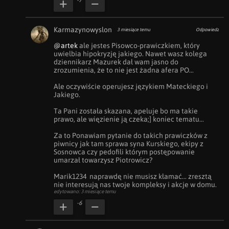
-7
Karmazynowyslon
3 miesiące temu
Odpowiedz
@artek
 ale jestes Pisowco-prawiczkiem, który 
uwielbia hipokryzję jakiego. Nawet wasz kolega 
dziennikarz Mazurek dał wam jasno do 
zrozumienia, że to nie jest żadna afera PO... 

Ale oczywiście operujesz językiem Mateckiego i 
Jakiego. 

Ta Pani została skazana, apeluje bo ma takie 
prawo, ale więzienie ją czeka;] koniec tematu... 

Za to Ponawiam pytanie do takich prawiczków z 
piwnicy jak tam sprawa syna Kurskiego, ekipy z 
Sosnowca czy pedofili którym postępowanie 
umarzał towarzysz Piotrowicz?

Marik1234  naprawdę nie musisz kłamać... zresztą 
nie interesują nas twoje kompleksy i akcje w domu.
edytowano: 3 miesiące temu
-6