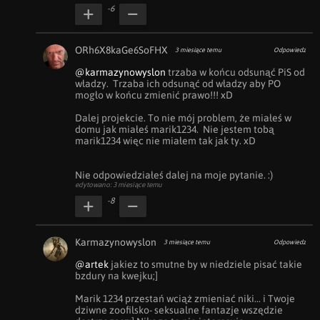
-6
ORh6X8kaGe6SoFHX
3 miesiące temu
Odpowiedz
@karmazynowyslon
 trzaba w końcu odsunąć PiS od 
władzy.  Trzaba ich odsunąć od władzy aby PO 
mogło w końcu zmienić prawo!!! xD

Dalej projekcie. To nie mój problem, że miałeś w 
domu jak miałeś marik1234.  Nie jestem tobą 
marik1234 więc nie miałem tak jak ty. xD

Nie odpowiedziałeś dalej na moje pytanie. :)
edytowano: 3 miesiące temu
-8
Karmazynowyslon
3 miesiące temu
Odpowiedz
@artek
 jakiez to smutne by w niedziele pisać takie 
bzdury na kwejku;] 

Marik 1234 przestań wciąż zmieniać niki... i Twoje 
dziwne zoofilsko- seksualne fantazje wszędzie 