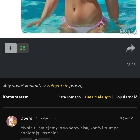
28
Zgłoś
Aby dodać komentarz
zaloguj się
proszę.
Komentarze:
Data rosnąco
Data malejąco
Popularność
Opera
3 miesiące temu
Odpowiedz
My się tu śmiejemy, a wyborcy pisu, konfy i trumpa 
nabierają i trzepią :|