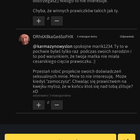
dostrzegasz;] Nikogo to nie interesuje. 

Chyba, że winnych prawiczków takich jak ty.
0
ORh6X8kaGe6SoFHX
3 miesiące temu
Odpowiedz
@karmazynowyslon
 spokojne marik1234. Ty to w 
pochwie byłeś tylko raz  podczas swoich narodzin i 
to pod warunkiem, że twoja matka nie miała 
cesarskiego cięcia prawoczku. :)

Przestań robić projekcie swoich doświadczeń 
seksualnych mnie. Mnie to nie interesuję.  Może 
kiedyś "zamoczysz". Chwaląc się prawictwem na 
kwejku mylisz, że w końcu ktoś się nad tobą zlituje? 
xD
edytowano: 3 miesiące temu
0