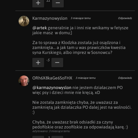
11
Karmazynowyslon
3 miesiące temu
Odpowiedz
@artek
 generalnie ja i inni nie wnikamy w fetysze 
jakie masz  w domu;] 

Za to sprawa z Kłodzka została już osądzona i 
zamknięta... a jak tam u was prawiczków kwestia 
syna Kurskiego, albo imprez w Sosnowcu?
-5
ORh6X8kaGe6SoFHX
3 miesiące temu
Odpowiedz
@karmazynowyslon
 nie jestem działaczem PO 
więc psy i dzieci mnie nie kręcą. xD

Nie została zamknięta chyba, że uważasz za 
zamkniętą jak działaczka PO dalej jest na wolnośći. 
:)

Chyba, że uważasz brak odsiadki za czyny 
pedofilskie oraz zoofilskie za odpowiadają karę. :)
edytowano: 3 miesiące temu