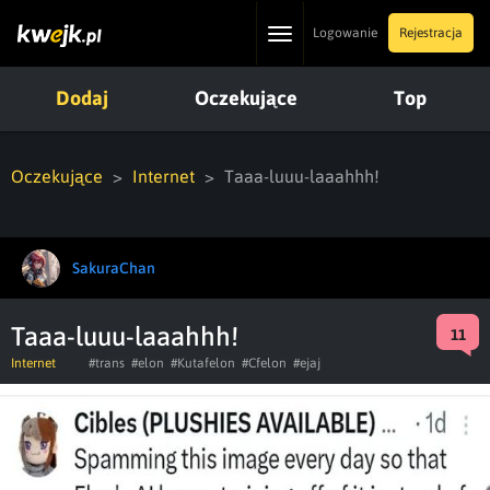
Toggle
Logowanie
Rejestracja
navigation
Dodaj
Oczekujące
Top
Oczekujące
Internet
Taaa-luuu-laaahhh!
SakuraChan
Taaa-luuu-laaahhh!
11
Internet
#trans
#elon
#Kutafelon
#Cfelon
#ejaj