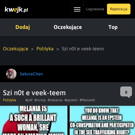
Toggle
Logowanie
Rejestracja
navigation
Dodaj
Oczekujące
Top
Oczekujące
Polityka
Szi n0t e veek-teem
SakuraChan
Szi n0t e veek-teem
0
Polityka
#pdf
#trump
#melania
#epstein
#Maxwell