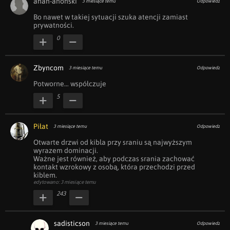
anan-anonski
3 miesiące temu
Odpowiedz
Bo nawet w takiej sytuacji szuka atencji zamiast 
prywatności.
0
Zbyncom
3 miesiące temu
Odpowiedz
Potworne… współczuje
5
Piłat
3 miesiące temu
Odpowiedz
Otwarte drzwi od kibla przy sraniu są najwyższym 
wyrazem dominacji. 

Ważne jest również, aby podczas srania zachować 
kontakt wzrokowy z osobą, która przechodzi przed 
kiblem.
edytowano: 3 miesiące temu
243
sadisticson
3 miesiące temu
Odpowiedz