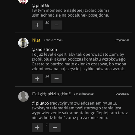
@pilat66
I w tym momencie najlepiej zrobić plum i 
uśmiechnąć się na pocałunek posejdona.
10
Piłat
3 miesiące temu
Odpowiedz
@sadisticson
To już level expert, aby tak operować stolcem, by 
zrobił plusk akurat podczas kontaktu wzrokowego. 
Często to bardzo małe okienko czasowe, bo osoba 
zdominowana najczęściej szybko odwraca wzrok.
14
ITdLgHgpNzLxgHmE
3 miesiące temu
Odpowiedz
@pilat66
 tradycyjnym zwieńczeniem rytuału, 
swoistym telemarkiem twójstarowgo srania jest 
wypowiedzenie sakramentalnego "lepiej tam teraz 
nie wchodź hehe" zaraz po zakończeniu.
7