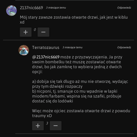
2137nic6669
3 miesiące temu
Odpowiedz
Mój stary zawsze zostawia otwarte drzwi, jak jest w kiblu 
xd
0
Terratozaurus
3 miesiące temu
Odpowiedz
@2137nic6669
 może z przyzwyczajenia. Ja przy 
swoim bombelku też muszę zostawiać otwarte 
drzwi, bo jak zamknę to wybiera jedną z dwóch 
opcji:

a) dobija się tak długo aż mu nie otworzę, wydając 
przy tym dźwięki rozpaczy

b) nicponi, tj. smaruje co mu wpadnie w łapki 
miodem/farbami, wspina się na szafki, próbuje 
dostać się do lodówki 

Więc może ojciec zostawia otwarte drzwi z powodu 
traumy xD
3