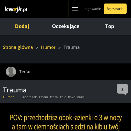
Toggle
Logowanie
Rejestracja
navigation
Dodaj
Oczekujące
Top
Strona główna
Humor
Trauma
Terfar
Trauma
8
Humor
#obrazek
#mem
#tata
#pic
#twojstary