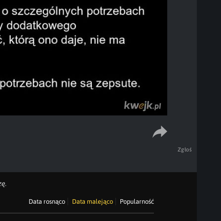
Zgłoś
ę.
Data rosnąco
Data malejąco
Popularność