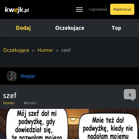
Toggle
Logowanie
Rejestracja
navigation
Dodaj
Oczekujące
Top
Oczekujące
Humor
szef
Shegipl
szef
0
Humor
#humor